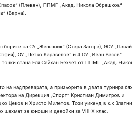
 Спасов“ (Плевен), ППМГ „Акад. Никола Обрешков“
в“ (Варна).
отборите на СУ „Железник“ (Стара Загора), 9СУ „Пана
София), ОУ „Петко Каравелов“ и 4 ОУ „Иван Вазов“
и точки стана Еля Сейхан Бехчет от ППМГ „Акад. Нико
то на надпреварата, а призьорите в двата турнира бя
иректора на Дирекция „Спорт“ Кристиан Димитров и
ко Цеков и Христо Милетов. Този уикенд в к.к Златни
 шахмат за юноши и девойки за VIII-X клас.