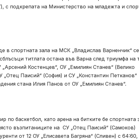
), с подкрепата на Министерство на младежта и спор
де в спортната зала на МСК „Владислав Варненчик“ се
сблъсъци титлата остана във Варна след триумфа на 
У „Арсений Костенцев“, ОУ „Емилиян Станев“ (Велико
СУ „Отец Паисий“ (София) и СУ „Константин Петканов“
адения стана Илия Панов от ОУ „Емилиян Станев“.
ир по баскетбол, като арена на битките бе спортната 
 място възпитаниците на СУ „Отец Паисий“ (Самоков)
енти от 12 ОУ „Елисавета Багряна“ (Сливен) с 64:60,