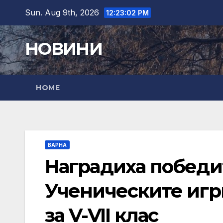
Skip
Sun. Aug 9th, 2026
12:23:04 PM
to
content
НОВИНИ
HOME
ВАРНА
Наградиха победи
Ученическите игр
за V-VII клас