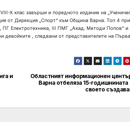
VIII-X клас завърши и поредното издание на „Учениче
ция от Дирекция „Спорт“ към Община Варна. Топ 4 при
 ПГ Електротехника, III ПМГ „Акад. Методи Попов“ и
ри девойките , следвани от представителите на Първа
ига и
Областният информационен център
Варна отбеляза 15-годишнината 
своето създава