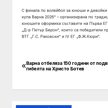
С финала по волейбол за юноши и девойки 
купа Варна 2026“ – организирана по тради
юношите оформиха съставите на Първа ЕГ,
„Д-р Петър Берон“, които са победители п
ВТГ „Г.С. Раковски“ и IV ЕГ „Ф.Ж.Кюри“.
Варна отбеляза 150 години от подв
Post
гибелта на Христо Ботев
navigation