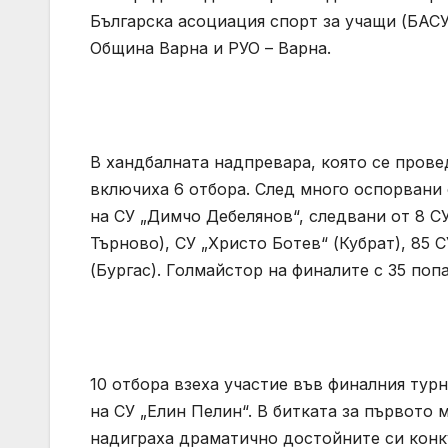
Българска асоциация спорт за учащи (БАСУ
Община Варна и РУО – Варна.
В хандбалната надпревара, която се прове
включиха 6 отбора. След много оспорвани 
на СУ „Димчо Дебелянов“, следвани от 8 С
Търново), СУ „Христо Ботев“ (Кубрат), 85 
(Бургас). Голмайстор на финалите с 35 поп
10 отбора взеха участие във финалния турн
на СУ „Елин Пелин“. В битката за първото
надиграха драматично достойните си конкур