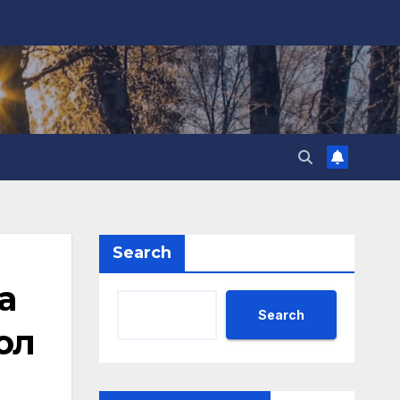
Search
а
Search
ол