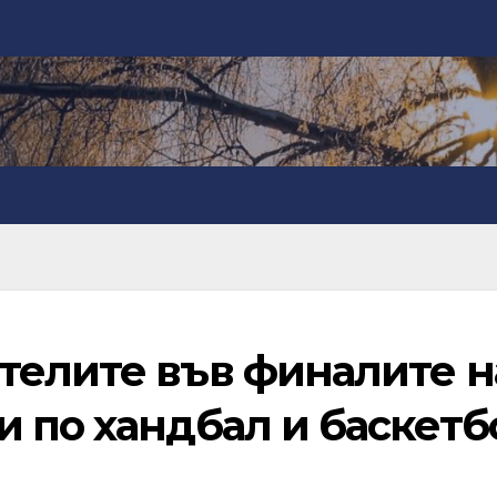
телите във финалите н
и по хандбал и баскетб