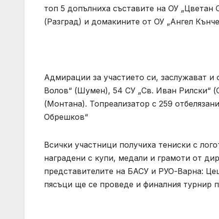
топ 5 допълниха съставите на ОУ „Цветан
(Разград) и домакините от ОУ „Ангел Кънче
Адмирации за участието си, заслужават и 
Волов“ (Шумен), 54 СУ „Св. Иван Рилски“ (
(Монтана). Топреализатор с 259 отбелязан
Обрешков“
Всички участници получиха тениски с лого
наградени с купи, медали и грамоти от д
представителите на БАСУ и РУО-Варна: Цец
пясъци ще се проведе и финалния турнир по