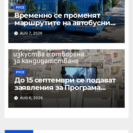
РУСЕ
Временно се променят
маршрутите на автобусни
линии № 5 и № 20 заради
AUG 7, 2026
строително-ремонтни
дейности
РУСЕ
До 15 септември се подават
заявления за Програма
„Дигитални изкуства“ на
AUG 6, 2026
Национален фонд
„Култура“