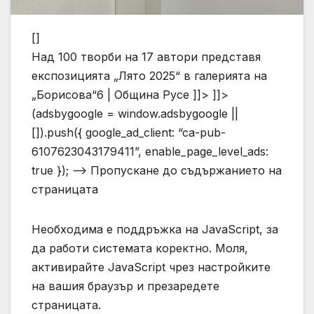
[]
Над 100 творби на 17 автори представя
експозицията „Лято 2025“ в галерията на
„Борисова“6 | Община Русе ]]> ]]>
(adsbygoogle = window.adsbygoogle ||
[]).push({ google_ad_client: “ca-pub-
6107623043179411”, enable_page_level_ads:
true }); –> Пропускане до съдържанието на
страницата
Необходима е поддръжка на JavaScript, за
да работи системата коректно. Моля,
активирайте JavaScript чрез настройките
на вашия браузър и презаредете
страницата.