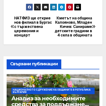
НАТФИЗ ще открие
Кметът на община
Post
нов филиал в Бургас
Калояново, Младен
с тържествена
Кичев: Санираме
navigation
церемония и
детските градини в
концерт
4 села в общината
Свързани публикации
НАЦИОНАЛНОТО СДРУЖЕНИЕ НА ОБЩИНИТЕ В РЕПУБЛИКА
БЪЛГАРИЯ
Анализ за необходимите
средства за поддържане