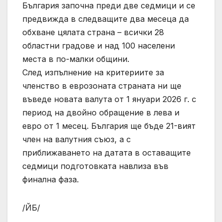
България започна преди две седмици и се
предвижда в следващите два месеца да
обхване цялата страна – всички 28
областни градове и над 100 населени
места в по-малки общини.
След изпълнение на критериите за
членство в еврозоната страната ни ще
въведе новата валута от 1 януари 2026 г. с
период на двойно обращение в лева и
евро от 1 месец. България ще бъде 21-вият
член на валутния съюз, а с
приближаването на датата в оставащите
седмици подготовката навлиза във
финална фаза.
/ЙБ/