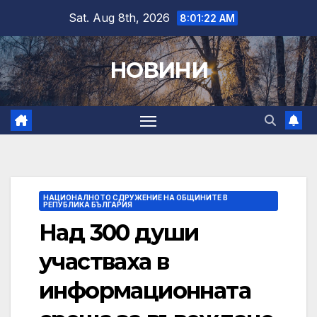
Skip
Sat. Aug 8th, 2026
8:01:23 AM
to
content
НОВИНИ
НАЦИОНАЛНОТО СДРУЖЕНИЕ НА ОБЩИНИТЕ В
РЕПУБЛИКА БЪЛГАРИЯ
Над 300 души
участваха в
информационната