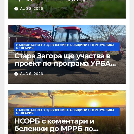
проводимостта на речните
AUG 8, 2026
корита на територията на
България, с цел превенция
на риска от наводнения
НАЦИОНАЛНОТО СДРУЖЕНИЕ НА ОБЩИНИТЕ В РЕПУБЛИКА
БЪЛГАРИЯ
Стара Загора ще участва в
проект по програма УРБАКТ
за интелигентно
AUG 8, 2026
управление на паркирането
и качеството на въздуха
НАЦИОНАЛНОТО СДРУЖЕНИЕ НА ОБЩИНИТЕ В РЕПУБЛИКА
БЪЛГАРИЯ
НСОРБ с коментари и
бележки до МРРБ по