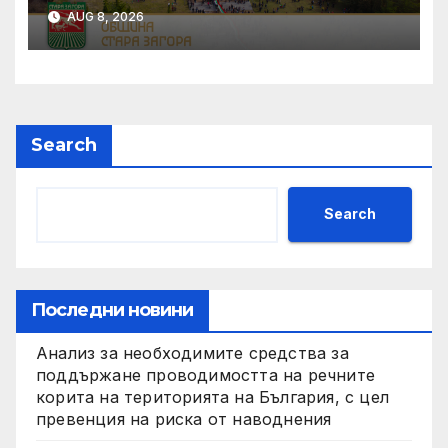
публикувания за
AUG 8, 2026
обществено обсъждане
проект на ЗИД на Закона за
регионалното развитие
Search
Search
Последни новини
Анализ за необходимите средства за
поддържане проводимостта на речните
корита на територията на България, с цел
превенция на риска от наводнения