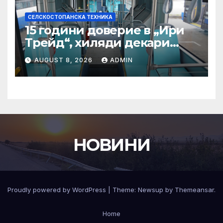
СЕЛСКОСТОПАНСКА ТЕХНИКА
15 години доверие в „Ири
Трейд“, хиляди декари
успех – историята на
AUGUST 8, 2026
ADMIN
Мартин Богдановски
НОВИНИ
Proudly powered by WordPress
|
Theme:
Newsup
by
Themeansar
.
Home