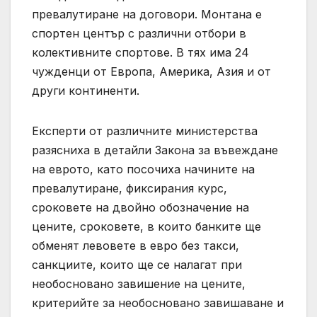
превалутиране на договори. Монтана е
спортен център с различни отбори в
колективните спортове. В тях има 24
чужденци от Европа, Америка, Азия и от
други континенти.
Експерти от различните министерства
разясниха в детайли Закона за въвеждане
на еврото, като посочиха начините на
превалутиране, фиксирания курс,
сроковете на двойно обозначение на
цените, сроковете, в които банките ще
обменят левовете в евро без такси,
санкциите, които ще се налагат при
необосновано завишение на цените,
критерийте за необосновано завишаване и