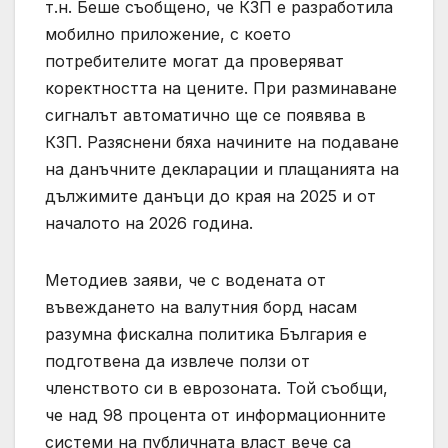
т.н. Беше съобщено, че КЗП е разработила
мобилно приложение, с което
потребителите могат да проверяват
коректността на цените. При разминаване
сигналът автоматично ще се появява в
КЗП. Разяснени бяха начините на подаване
на данъчните декларации и плащанията на
дължимите данъци до края на 2025 и от
началото на 2026 година.
Методиев заяви, че с водената от
въвеждането на валутния борд насам
разумна фискална политика България е
подготвена да извлече ползи от
членството си в еврозоната. Той съобщи,
че над 98 процента от информационните
системи на публичната власт вече са