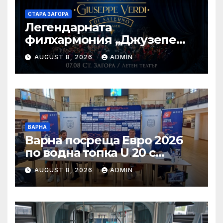
СТАРА ЗАГОРА
Легендарната
филхармония „Джузепе
Верди“ от Салерно с
AUGUST 8, 2026
ADMIN
концерт под звездите тази
вечер в Летен татър – Стара
Загора
ВАРНА
Варна посреща Евро 2026
по водна топка U 20 с
отлични условия на
AUGUST 8, 2026
ADMIN
състезателните басейни