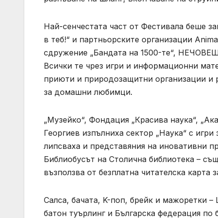
Най-сенчестата част от Фестивала беше з
в теб!“ и партньорските организации Anim
сдружение „Бандата на 1500-те“, НЕЧОВЕШ
Всички те чрез игри и информационни мат
приюти и природозащитни организации и р
за домашни любимци.
„Музейко“, Фондация „Красива наука“, „А
Георгиев изпълниха сектор „Наука“ с игри 
липсваха и представяния на иновативни пр
Библиобусът на Столична библиотека – същ
възползва от безплатна читателска карта 
Салса, бачата, K-пoп, брейк и мажоретки –
батон туърлинг и Българска федерация по