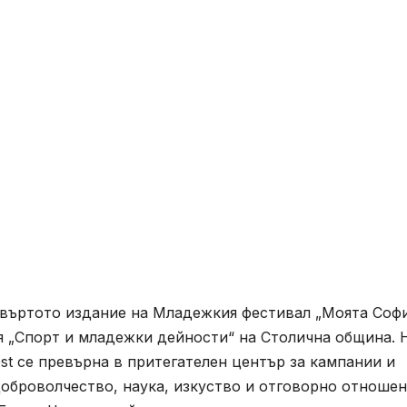
твъртото издание на Младежкия фестивал „Моята Софи
я „Спорт и младежки дейности“ на Столична община. 
est се превърна в притегателен център за кампании и
доброволчество, наука, изкуство и отговорно отноше