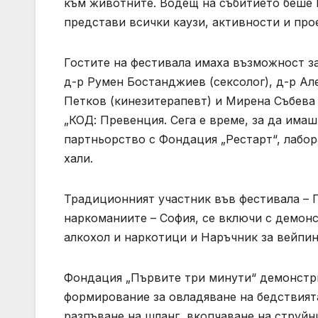
към животните. Водещ на събитието беше 
представи всички каузи, активности и про
Гостите на фестивала имаха възможност з
д-р Румен Бостанджиев (сексолог), д-р Ал
Петков (кинезитерапевт) и Мирена Събева 
„КОД: Превенция. Сега е време, за да има
партньорство с Фондация „Рестарт“, лабор
хали.
Традиционният участник във фестивала –
наркоманиите – София, се включи с демонс
алкохол и наркотици и Наръчник за вейпин
Фондация „Първите три минути“ демонстри
формирование за овладяване на бедствията
разпъване на шланг, вкопчаване на струйни