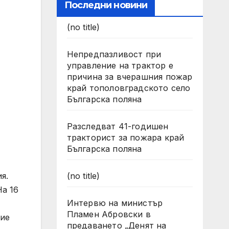
Последни новини
(no title)
Непредпазливост при
управление на трактор е
причина за вчерашния пожар
край тополовградското село
Българска поляна
Разследват 41-годишен
тракторист за пожара край
Българска поляна
(no title)
я.
На 16
Интервю на министър
Пламен Абровски в
ние
предаването „Денят на