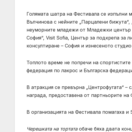
Голямата шатра на Фестивала се изпълни м
Вълчинова с нейните „Парцалени бижута“,
неуморните младежи от Младежки център –
София“, Visit Sofia, Център за подкрепа за
консултиране – София и изнесеното студио
Топлото време не попречи на спортистите
федерация по лакрос и Българска федераци
В атракция се превърна „Центрофугата“ – с
награда, предоставена от партньорите на 
В организацията на Фестивала помагаха и S
Черешката на тортата
обаче бяха двата кон