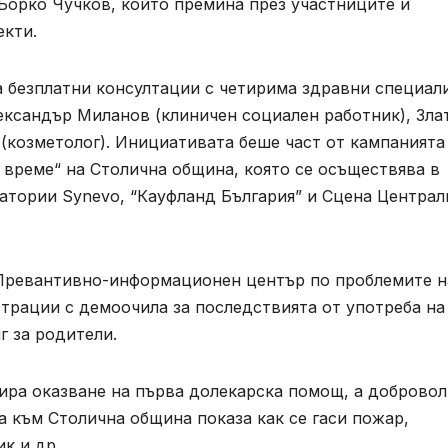
Борко Чучков, който премина през участниците и
екти.
а безплатни консултации с четирима здравни специал
ександър Миланов (клиничен социален работник), Зла
(козметолог). Инициативата беше част от кампанията
ш време“ на Столична община, която се осъществява в
атории Synevo, “Кауфланд България” и Сцена Централ
 Превантивно-информационен център по проблемите н
трации с демоочила за последствията от употреба на
г за родители.
ра оказване на първа долекарска помощ, а доброво
 към Столична община показа как се гаси пожар,
к и др.