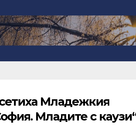
осетиха Младежкия
офия. Младите с каузи