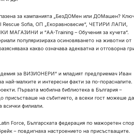
апазена за кампанията „БезДОМен или ДОМашен? Ключ
al Rescue Sofia, ОП „Екоравновесие“, ЧЕТИРИ ЛАПИ,
КИ МАГАЗИНИ и “AA-Training – Обучения за кучета“.
ериали популяризираха осиновяването на животни от
азясняваха какво означава адекватна и отговорна гр
кадемия за ВИЗИОНЕРИ“ и младият предприемач Иван
за най-малките и интересни факти за по-порасналите.
оекти. Първата мобилна библиотека в България –
о присъстваше на събитието, а всеки гост можеше да
за всички филиали.
 Latin Force, Българската федерация по мажоретен спор
 брейк – повдигнаха настроението на присъстващите.