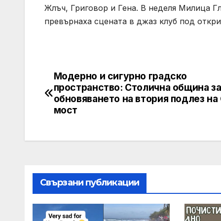
Жлъч, Григовор и Гена. В неделя Милица 
превърнаха сцената в джаз клуб под откри
Модерно и сигурно градско
Post
пространство: Столична община з
navigation
обновяването на втория подлез на
мост
Свързани публикации