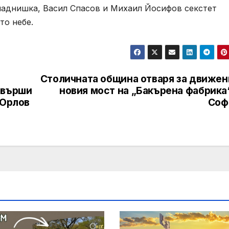
Гладнишка, Васил Спасов и Михаил Йосифов секстет
то небе.
Столичната община отваря за движен
авърши
новия мост на „Бакърена фабрика
 Орлов
Соф