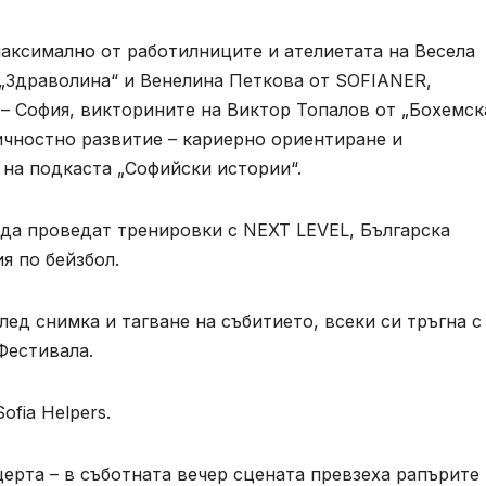
аксимално от работилниците и ателиетата на Весела
 „Здраволина“ и Венелина Петкова от SOFIANER,
 София, викторините на Виктор Топалов от „Бохемск
 личностно развитие – кариерно ориентиране и
 на подкаста „Софийски истории“.
 да проведат тренировки с NEXT LEVEL, Българска
я по бейзбол.
лед снимка и тагване на събитието, всеки си тръгна с
Фестивала.
ofia Helpers.
церта – в съботната вечер сцената превзеха рапърите