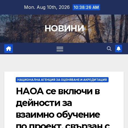
Skip
Mon. Aug 10th, 2026
10:38:27 AM
to
content
НОВИНИ
НАЦИОНАЛНА АГЕНЦИЯ ЗА ОЦЕНЯВАНЕ И АКРЕДИТАЦИЯ
НАОА се включи в
дейности за
взаимно обучение
по проект, свързан с