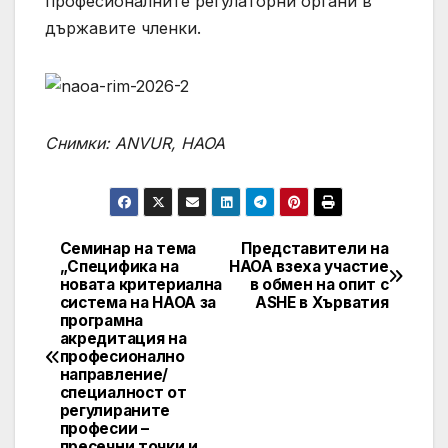
професионалните регулаторни органи в
държавите членки.
Снимки: ANVUR, НАОА
Семинар на тема
Представители на
Post
„Специфика на
НАОА взеха участие
новата критериална
в обмен на опит с
navigation
система на НАОА за
ASHE в Хърватия
програмна
акредитация на
професионално
направление/
специалност от
регулираните
професии –
пресечни точки и