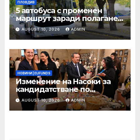
ПЛОВДИВ
5 автобуса с променен
маршрут заради полагане
на топлопровод в район
AUGUST 10, 2026
ADMIN
„Западен“
НОВИНИ | EUFUNDS
Изменение на Насоки за
кандидатстване по
процедура на директно
AUGUST 10, 2026
ADMIN
предоставяне на БФП по
ФУМИ BG65AMPR001-4.003
№ 5 Специфична цел 4
„Солидарност“