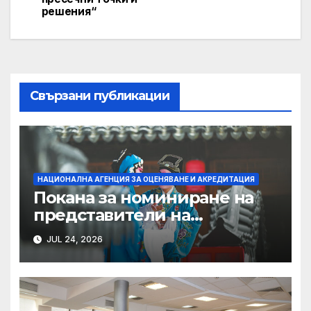
решения“
Свързани публикации
НАЦИОНАЛНА АГЕНЦИЯ ЗА ОЦЕНЯВАНЕ И АКРЕДИТАЦИЯ
Покана за номиниране на
представители на
академичния състав за
JUL 24, 2026
включване в състава на
ПКАНВМ към НАОА