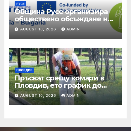
РУСЕ
Община Русе организира
обществено обсъждане на
качеството на
AUGUST 10, 2026
ADMIN
екосистемните услуги
ПЛОВДИВ
Пръскат срещу комари в
Пловдив, ето график до
края на август
AUGUST 10, 2026
ADMIN