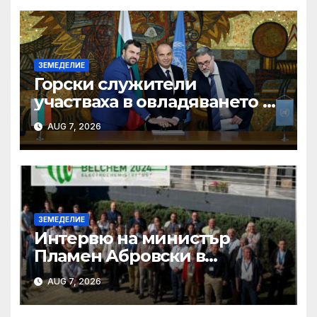
ЗЕМЕДЕЛИЕ
Горски служители
участваха в овладяването на
близо 10 пожара на
AUG 7, 2026
територията на страната
през изминалия ден
ЗЕМЕДЕЛИЕ
Интервю на министър
Пламен Абровски в
предаването „Денят на
AUG 7, 2026
живо”, NOVA NEWS