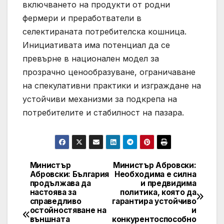
включването на продукти от родни
фермери и преработватели в
селектираната потребителска кошница.
Инициативата има потенциал да се
превърне в национален модел за
прозрачно ценообразуване, ограничаване
на спекулативни практики и изграждане на
устойчиви механизми за подкрепа на
потребителите и стабилност на пазара.
Министър
Министър Абровски:
Post
Абровски: България
Необходима е силна
продължава да
и предвидима
navigation
настоява за
политика, която да
справедливо
гарантира устойчиво
остойностяване на
и
външната
конкурентоспособно