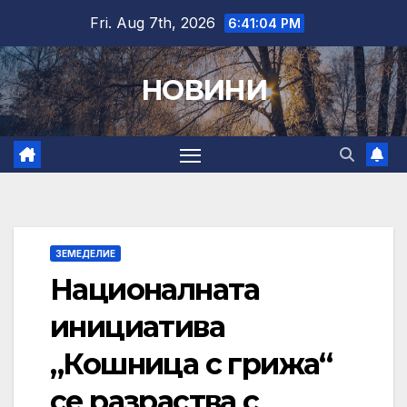
Skip
Fri. Aug 7th, 2026
6:41:05 PM
to
content
НОВИНИ
ЗЕМЕДЕЛИЕ
Националната
инициатива
„Кошница с грижа“
се разраства с