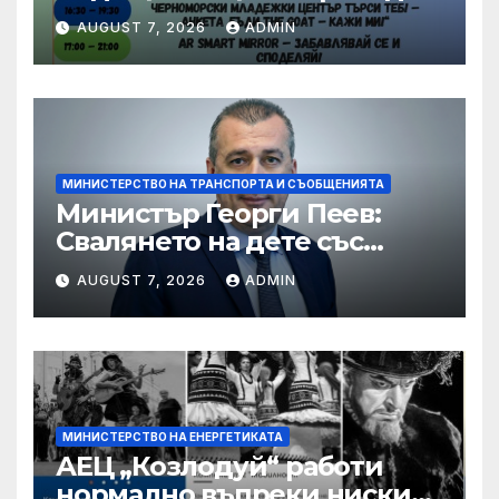
шестото издание на
AUGUST 7, 2026
ADMIN
фестивала OPEN
BUZLUDZHA
МИНИСТЕРСТВО НА ТРАНСПОРТА И СЪОБЩЕНИЯТА
Министър Георги Пеев:
Свалянето на дете със
специални потребности от
AUGUST 7, 2026
ADMIN
автобус не е морално и е
неприемливо
МИНИСТЕРСТВО НА ЕНЕРГЕТИКАТА
АЕЦ „Козлодуй“ работи
нормално въпреки ниските