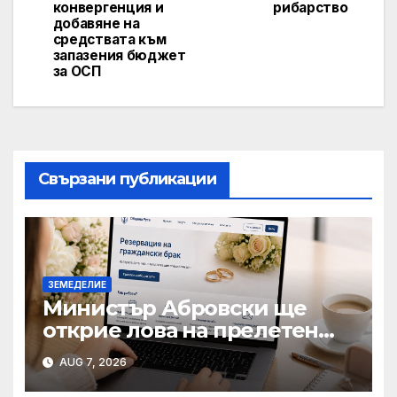
конвергенция и
рибарство
добавяне на
средствата към
запазения бюджет
за ОСП
Свързани публикации
ЗЕМЕДЕЛИЕ
Министър Абровски ще
открие лова на прелетен
дивеч
AUG 7, 2026