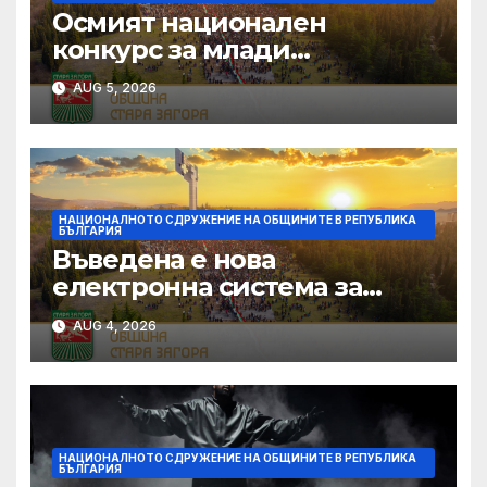
Осмият национален
конкурс за млади
изпълнители „Дунавски
AUG 5, 2026
звезди“ се подготвя в
Силистра
НАЦИОНАЛНОТО СДРУЖЕНИЕ НА ОБЩИНИТЕ В РЕПУБЛИКА
БЪЛГАРИЯ
Въведена е нова
електронна система за
кандидатстване по
AUG 4, 2026
Национален фонд
„Култура“
НАЦИОНАЛНОТО СДРУЖЕНИЕ НА ОБЩИНИТЕ В РЕПУБЛИКА
БЪЛГАРИЯ