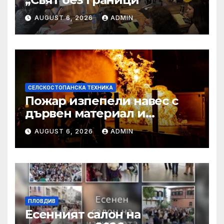
AUGUST 6, 2026
ADMIN
СЕЛСКОСТОПАНСКА ТЕХНИКА
Пожар изпепели навес с
дървен материал и
земеделска техника
AUGUST 6, 2026
ADMIN
ПЛОВДИВ
Есенният салон на