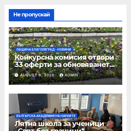
Не пропускай
ОБЩИНА БЛАГОЕВГРАД - НОВИНИ
Конкурсна комисия отвори
33 оферти за обновяването
на дворовете на 11 училища
AUGUST 6, 2026
ADMIN
в Благоевград
БЪЛГАРСКА АКАДЕМИЯ НА НАУКИТЕ
Лятна школа за ученици
„Свят без граници“