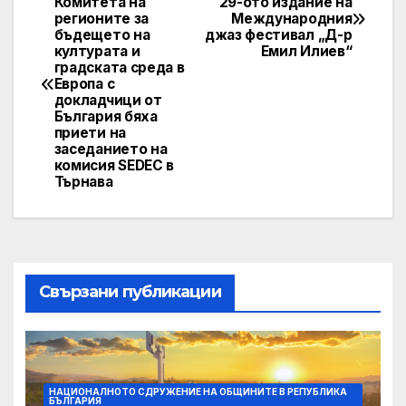
Комитета на
29-ото издание на
регионите за
Международния
navigation
бъдещето на
джаз фестивал „Д-р
културата и
Емил Илиев“
градската среда в
Европа с
докладчици от
България бяха
приети на
заседанието на
комисия SEDEC в
Търнава
Свързани публикации
НАЦИОНАЛНОТО СДРУЖЕНИЕ НА ОБЩИНИТЕ В РЕПУБЛИКА
БЪЛГАРИЯ