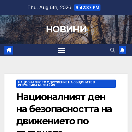
Skip
Thu. Aug 6th, 2026
6:42:38 PM
to
content
НОВИНИ
НАЦИОНАЛНОТО СДРУЖЕНИЕ НА ОБЩИНИТЕ В
РЕПУБЛИКА БЪЛГАРИЯ
Националният ден
на безопасността на
движението по