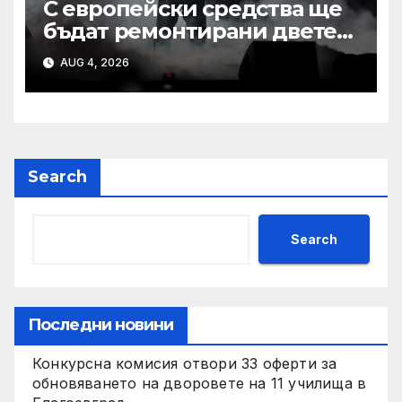
С европейски средства ще
бъдат ремонтирани двете
най-стари училища в Ямбол
AUG 4, 2026
Search
Search
Последни новини
Конкурсна комисия отвори 33 оферти за
обновяването на дворовете на 11 училища в