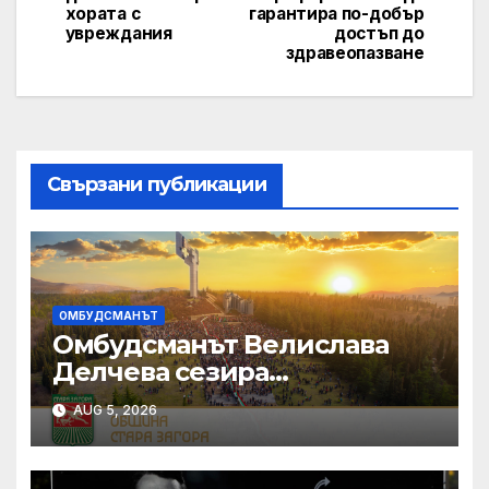
хората с
гарантира по-добър
увреждания
достъп до
здравеопазване
Свързани публикации
ОМБУДСМАНЪТ
Омбудсманът Велислава
Делчева сезира
Конституционния съд за
AUG 5, 2026
„замразяването“ на
минималната работна
заплата и промените в