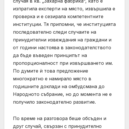
случая в кв. „Захарна фабрика“, като е
изпратила експерти на място, извършила е
проверка и е сезирала компетентните
институции. Тя припомни, че институцията
последователно следи случаите на
принудителни извеждания на граждани и
от години настоява в законодателството
да бъде въведен принципът на
пропорционалност при извършването им.
По думите ѝ това предложение
многократно е намирало място в
годишните доклади на омбудсмана до
Народното събрание, но до момента не е
получило законодателно развитие.
По време на разговора беше обсъден и
друг случай, свързан с принудително