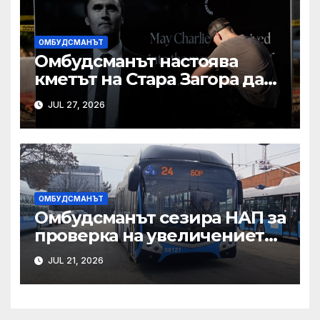
отчитането на трудовия
стаж
ОМБУДСМАНЪТ
Омбудсманът настоява
кметът на Стара Загора да
отложи събарянето на
JUL 27, 2026
постройки в кв. „Лозенец“
ОМБУДСМАНЪТ
Омбудсманът сезира НАП за
проверка на увеличението
на цените за услугата
JUL 21, 2026
„дялово разпределение“