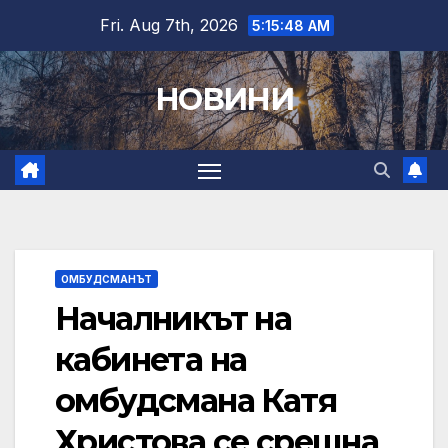
Skip
Fri. Aug 7th, 2026
5:15:50 AM
to
content
НОВИНИ
ОМБУДСМАНЪТ
Началникът на
кабинета на
омбудсмана Катя
Христова се срещна