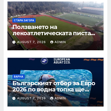
СТАРА ЗАГОРА
Ползването на
лекоатлетическата писта
около тренировъчния
AUGUST 7, 2026
ADMIN
терен на стадион „Берое“
се осъществява само чрез
електронно плащане
ВАРНА
Българският отбор за Евро
2026 по водна топка ще
бъде обявен на 7 август
AUGUST 7, 2026
ADMIN