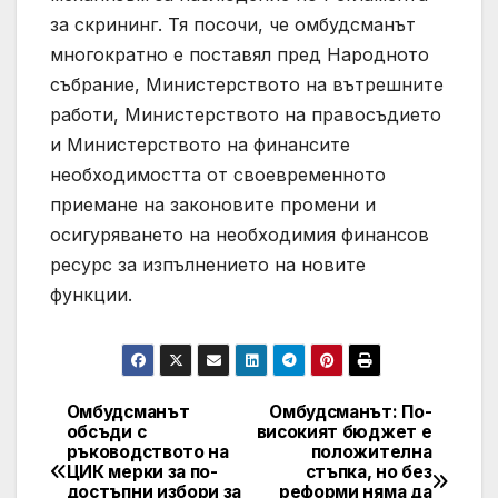
за скрининг. Тя посочи, че омбудсманът
многократно е поставял пред Народното
събрание, Министерството на вътрешните
работи, Министерството на правосъдието
и Министерството на финансите
необходимостта от своевременното
приемане на законовите промени и
осигуряването на необходимия финансов
ресурс за изпълнението на новите
функции.
Омбудсманът
Омбудсманът: По-
Post
обсъди с
високият бюджет е
ръководството на
положителна
navigation
ЦИК мерки за по-
стъпка, но без
достъпни избори за
реформи няма да