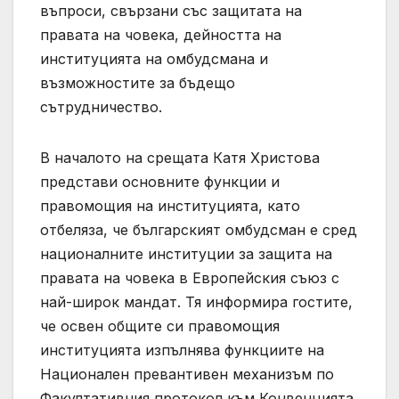
въпроси, свързани със защитата на
правата на човека, дейността на
институцията на омбудсмана и
възможностите за бъдещо
сътрудничество.
В началото на срещата Катя Христова
представи основните функции и
правомощия на институцията, като
отбеляза, че българският омбудсман е сред
националните институции за защита на
правата на човека в Европейския съюз с
най-широк мандат. Тя информира гостите,
че освен общите си правомощия
институцията изпълнява функциите на
Национален превантивен механизъм по
Факултативния протокол към Конвенцията