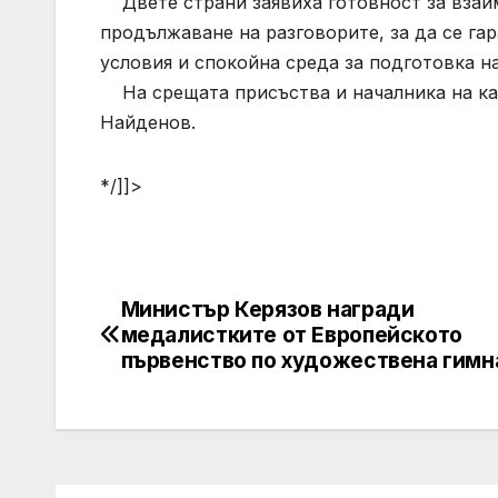
Двете страни заявиха готовност за взаим
продължаване на разговорите, за да се га
условия и спокойна среда за подготовка н
На срещата присъства и началника на ка
Найденов.
*/]]>
Министър Керязов награди
Post
медалистките от Европейското
navigation
първенство по художествена гимн