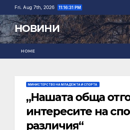
Skip
Fri. Aug 7th, 2026
11:16:32 PM
to
content
НОВИНИ
HOME
МИНИСТЕРСТВО НА МЛАДЕЖТА И СПОРТА
„Нашата обща отго
интересите на спо
различия“