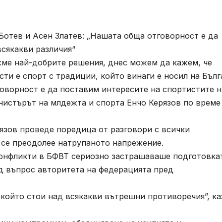
тев и Асен Златев: „Нашата обща отговорност е да
всякакви различия“
ме най-добрите решения, днес можем да кажем, че
сти е спорт с традиции, който винаги е носил на Бълг
говорност е да поставим интересите на спортистите 
инистърът на млдежта и спорта Енчо Керязов по време
ов проведе поредица от разговори с всички
а се преодолее натрупаното напрежение.
нфликти в БФВТ сериозно застрашаваше подготовка
д въпрос авторитета на федерацията пред
ойто стои над всякакви вътрешни противоречия”, ка