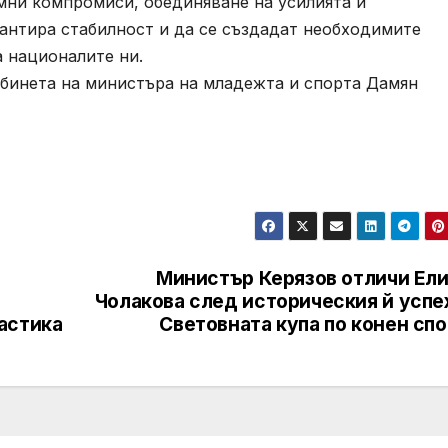
ни компромиси, обединяване на усилията и
рантира стабилност и да се създадат необходимите
а националите ни.
бинета на министъра на младежта и спорта Дамян
Министър Керязов отличи Ели
Чолакова след историческия й успе
астика
Световната купа по конен сп