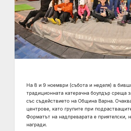
На 8 и 9 ноември (събота и неделя) в бив
традиционната катерачна боулдър среща за
със съдействието на Община Варна. Очаква
центрове, като групите при подрастващите са ч
Форматът на надпреварата е приятелски, н
награди.