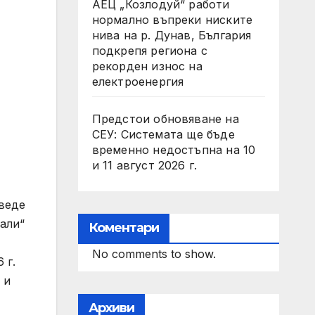
АЕЦ „Козлодуй“ работи
нормално въпреки ниските
нива на р. Дунав, България
подкрепя региона с
рекорден износ на
електроенергия
Предстои обновяване на
СЕУ: Системата ще бъде
временно недостъпна на 10
и 11 август 2026 г.
оведе
али“
Коментари
No comments to show.
 г.
 и
Архиви