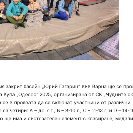
шия закрит басейн „Юрий Гагарин“ във Варна ще се пр
 Купа „Одесос“ 2025, организирана от СК „Чудните ск
 се в проявата да се включат участници от различни
етири: А – до 7 г., В – 8-10 г., С – 11-13 г. и D – 14-16
о ще има и състезателен елемент с класиране, медали