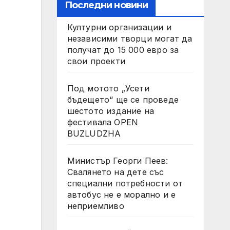
Последни новини
Културни организации и
независими творци могат да
получат до 15 000 евро за
свои проекти
Под мотото „Усети
бъдещето“ ще се проведе
шестото издание на
фестивала OPEN
BUZLUDZHA
Министър Георги Пеев:
Свалянето на дете със
специални потребности от
автобус не е морално и е
неприемливо