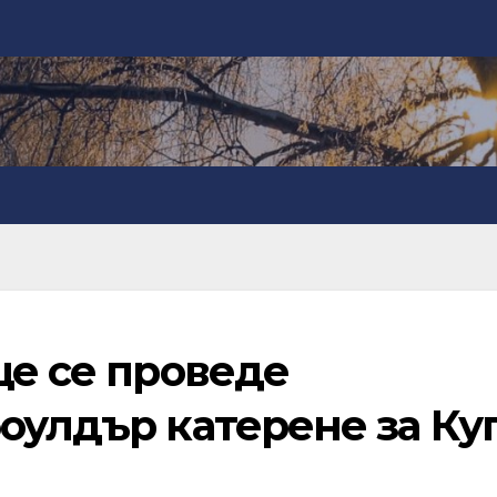
ще се проведе
оулдър катерене за Ку