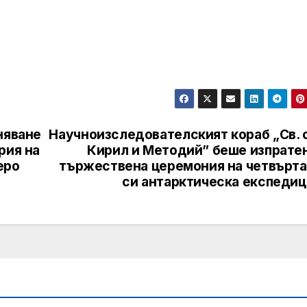
няване
Научноизследователският кораб „Св. с
рия на
Кирил и Методий” беше изпратен
еро
тържествена церемония на четвърта
си антарктическа експедиц