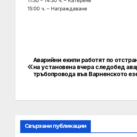
11:30 – 14:30 ч. – Катерене
15:00 ч. – Награждаване
Аварийни екипи работят по отстра
Post
на установена вчера следобед ава
navigation
тръбопровода във Варненското ез
Свързани публикации