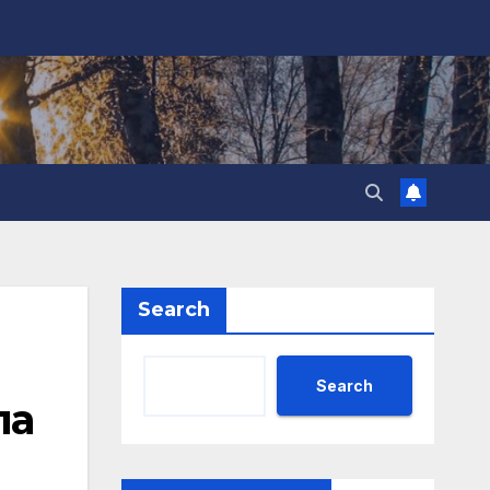
Search
Search
па