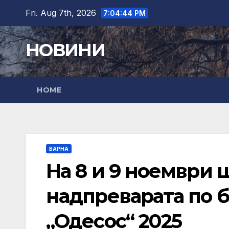
Skip
Fri. Aug 7th, 2026
7:04:45 PM
to
content
НОВИНИ
HOME
ВАРНА
На 8 и 9 ноември 
надпреварата по б
„Одесос“ 2025