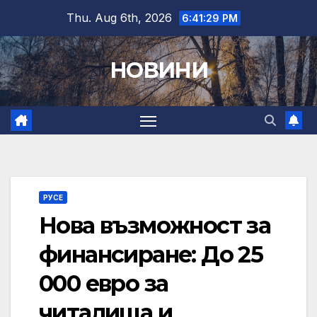
Skip
Thu. Aug 6th, 2026
6:41:30 PM
to
content
НОВИНИ
РУСЕ
Нова възможност за
финансиране: До 25
000 евро за
читалища и