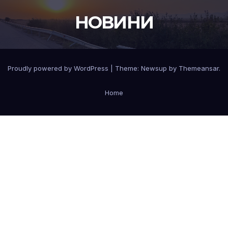
НОВИНИ
Proudly powered by WordPress
|
Theme:
Newsup
by
Themeansar
.
Home