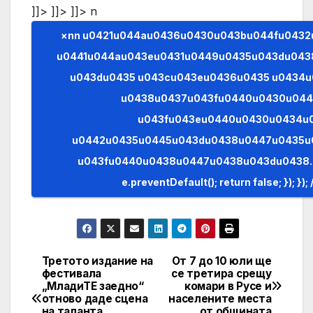
]]> ]]> ]]>
n
×nn u0421u044au0436u0430u043bu044fu0432u0430u043cu0435,
u0441u044au043eu0431u0449u0435u043du043
u043du0435 u043cu043eu0436u0435 u0434u
u0438u0437u043fu0440u0430u04
u043fu043eu0440u0430u0434u
u0442u0435u0445u043du0438u0447u0435u
u043fu0440u0438u0447u0438u043du0438. (AJAX)n n
Третото издание на
От 7 до 10 юли ще
Post
фестивала
се третира срещу
„МладиТЕ заедно“
комари в Русе и
navigation
отново даде сцена
населените места
на таланта,
от общината