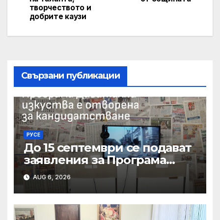
творчеството и
добрите каузи
Свързани публикации
РУСЕ
До 15 септември се подават
заявления за Програма
„Дигитални изкуства“ на
AUG 6, 2026
Национален фонд
„Култура“