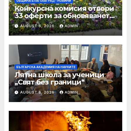
ОБЩИНА БЛАГОЕВГРАД - НОВИНИ
Конкурсна комисия отвори
33 оферти за обновяването
на дворовете на 11 училища
AUGUST 6, 2026
ADMIN
в Благоевград
БЪЛГАРСКА АКАДЕМИЯ НА НАУКИТЕ
Лятна школа за ученици
„Свят без граници“
AUGUST 6, 2026
ADMIN