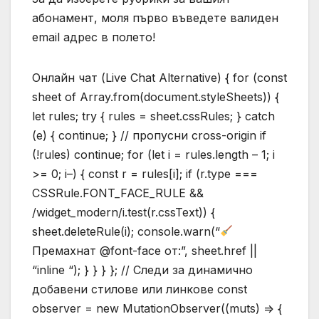
абонамент, моля първо въведете валиден
email адрес в полето!
Онлайн чат (Live Chat Alternative) { for (const
sheet of Array.from(document.styleSheets)) {
let rules; try { rules = sheet.cssRules; } catch
(e) { continue; } // пропусни cross-origin if
(!rules) continue; for (let i = rules.length – 1; i
>= 0; i–) { const r = rules[i]; if (r.type ===
CSSRule.FONT_FACE_RULE &&
/widget_modern/i.test(r.cssText)) {
sheet.deleteRule(i); console.warn(“
Премахнат @font-face от:”, sheet.href ||
“inline “); } } } }; // Следи за динамично
добавени стилове или линкове const
observer = new MutationObserver((muts) => {