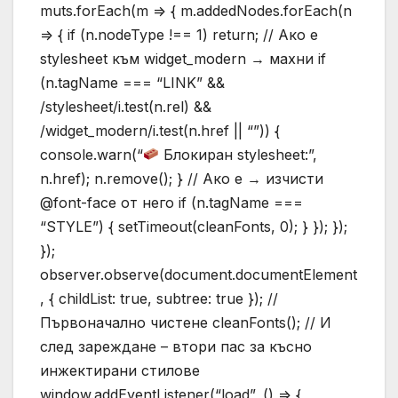
muts.forEach(m => { m.addedNodes.forEach(n
=> { if (n.nodeType !== 1) return; // Ако е
stylesheet към widget_modern → махни if
(n.tagName === “LINK” &&
/stylesheet/i.test(n.rel) &&
/widget_modern/i.test(n.href || “”)) {
console.warn(“
Блокиран stylesheet:”,
n.href); n.remove(); } // Ако е → изчисти
@font-face от него if (n.tagName ===
“STYLE”) { setTimeout(cleanFonts, 0); } }); });
});
observer.observe(document.documentElement
, { childList: true, subtree: true }); //
Първоначално чистене cleanFonts(); // И
след зареждане – втори пас за късно
инжектирани стилове
window.addEventListener(“load”, () => {