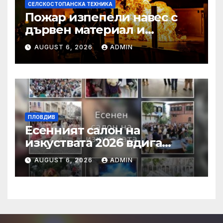
СЕЛСКОСТОПАНСКА ТЕХНИКА
Пожар изпепели навес с
дървен материал и
земеделска техника
AUGUST 6, 2026
ADMIN
ПЛОВДИВ
Есенният салон на
изкуствата 2026 вдига
завеса в Пловдив с богата
AUGUST 6, 2026
ADMIN
културна програма