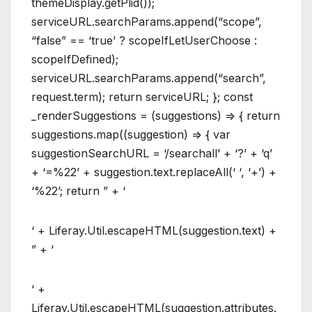
themeDisplay.getPlid());
serviceURL.searchParams.append(“scope”,
“false” == ‘true’ ? scopeIfLetUserChoose :
scopeIfDefined);
serviceURL.searchParams.append(“search”,
request.term); return serviceURL; }; const
_renderSuggestions = (suggestions) => { return
suggestions.map((suggestion) => { var
suggestionSearchURL = ‘/searchall’ + ‘?’ + ‘q’
+ ‘=%22’ + suggestion.text.replaceAll(‘ ‘, ‘+’) +
‘%22’; return ” + ‘
‘ + Liferay.Util.escapeHTML(suggestion.text) +
” + ‘
‘ +
Liferay.Util.escapeHTML(suggestion.attributes.