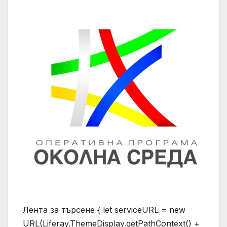
Лента за търсене { let serviceURL = new
URL(Liferay.ThemeDisplay.getPathContext() +