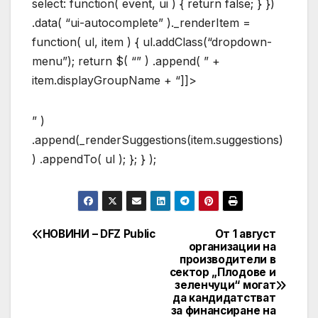
select: function( event, ui ) { return false; } })
.data( “ui-autocomplete” )._renderItem =
function( ul, item ) { ul.addClass(“dropdown-
menu”); return $( “” ) .append( ” +
item.displayGroupName + “]]>
” )
.append(_renderSuggestions(item.suggestions)
) .appendTo( ul ); }; } );
НОВИНИ – DFZ Public
От 1 август
Post
организации на
производители в
navigation
сектор „Плодове и
зеленчуци“ могат
да кандидатстват
за финансиране на