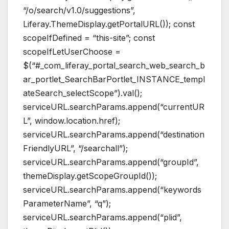
“/o/search/v1.0/suggestions”,
Liferay.ThemeDisplay.getPortalURL()); const
scopeIfDefined = “this-site”; const
scopeIfLetUserChoose =
$(“#_com_liferay_portal_search_web_search_b
ar_portlet_SearchBarPortlet_INSTANCE_templ
ateSearch_selectScope”).val();
serviceURL.searchParams.append(“currentUR
L”, window.location.href);
serviceURL.searchParams.append(“destination
FriendlyURL”, “/searchall”);
serviceURL.searchParams.append(“groupId”,
themeDisplay.getScopeGroupId());
serviceURL.searchParams.append(“keywords
ParameterName”, “q”);
serviceURL.searchParams.append(“plid”,