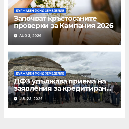
ДЪРЖАВЕН ФОНД ЗЕМЕДЕЛИЕ
Започват кръстосаните
проверки за Кампания 2026
AUG 3, 2026
ДЪРЖАВЕН ФОНД ЗЕМЕДЕЛИЕ
ДФЗ удължава приема на
заявления за кредитиране
на одобрени проекти за
JUL 23, 2026
интервенции в сектор
„Пчеларство“