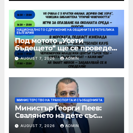
НАЦИОНАЛНОТО СДРУЖЕНИЕ НА ОБЩИНИТЕ В РЕПУБЛИКА
БЪЛГАРИЯ
Под мотото „Усети
бъдещето“ ще се проведе
шестото издание на
AUGUST 7, 2026
ADMIN
фестивала OPEN
BUZLUDZHA
МИНИСТЕРСТВО НА ТРАНСПОРТА И СЪОБЩЕНИЯТА
Министър Георги Пеев:
Свалянето на дете със
специални потребности от
AUGUST 7, 2026
ADMIN
автобус не е морално и е