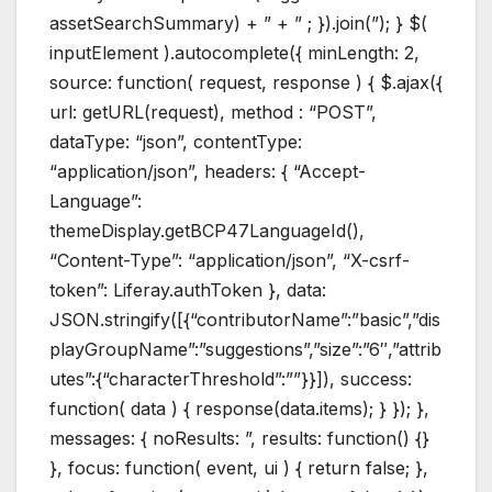
assetSearchSummary) + ” + ” ; }).join(”); } $(
inputElement ).autocomplete({ minLength: 2,
source: function( request, response ) { $.ajax({
url: getURL(request), method : “POST”,
dataType: “json”, contentType:
“application/json”, headers: { “Accept-
Language”:
themeDisplay.getBCP47LanguageId(),
“Content-Type”: “application/json”, “X-csrf-
token”: Liferay.authToken }, data:
JSON.stringify([{“contributorName”:”basic”,”dis
playGroupName”:”suggestions”,”size”:”6″,”attrib
utes”:{“characterThreshold”:””}}]), success:
function( data ) { response(data.items); } }); },
messages: { noResults: ”, results: function() {}
}, focus: function( event, ui ) { return false; },