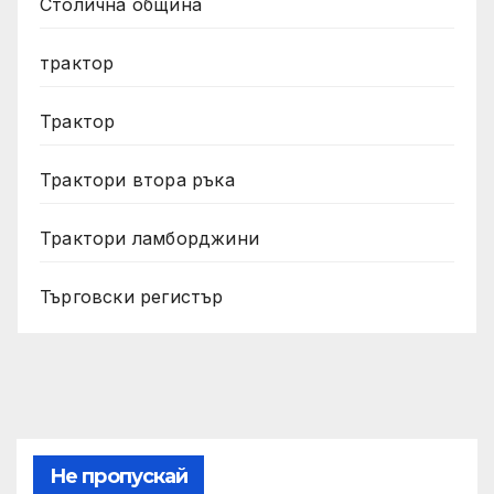
Столична община
трактор
Трактор
Трактори втора ръка
Трактори ламборджини
Търговски регистър
Не пропускай