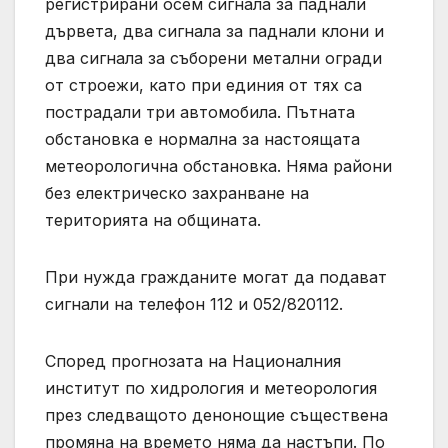
регистрирани осем сигнала за паднали
дървета, два сигнала за паднали клони и
два сигнала за съборени метални огради
от строежи, като при единия от тях са
пострадали три автомобила. Пътната
обстановка е нормална за настоящата
метеорологична обстановка. Няма райони
без електрическо захранване на
територията на общината.
При нужда гражданите могат да подават
сигнали на телефон 112 и 052/820112.
Според прогнозата на Националния
институт по хидрология и метеорология
през следващото денонощие съществена
промяна на времето няма да настъпи. По