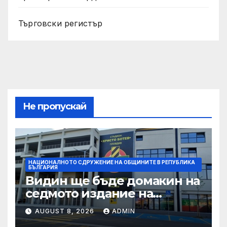
Търговски регистър
Не пропускай
НАЦИОНАЛНОТО СДРУЖЕНИЕ НА ОБЩИНИТЕ В РЕПУБЛИКА
БЪЛГАРИЯ
Видин ще бъде домакин на
седмото издание на
Международния
AUGUST 8, 2026
ADMIN
фолклорен фестивал