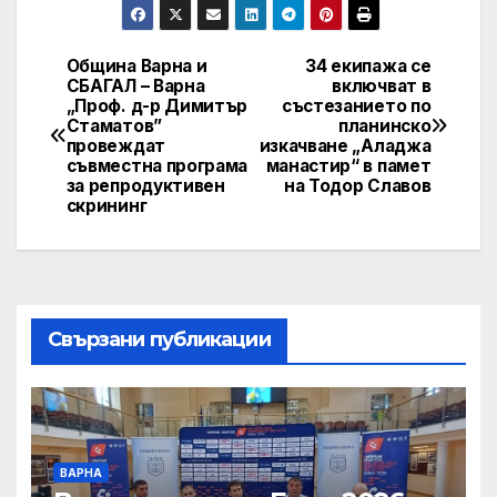
Община Варна и
34 екипажа се
Post
СБАГАЛ – Варна
включват в
„Проф. д-р Димитър
състезанието по
navigation
Стаматов”
планинско
провеждат
изкачване „Аладжа
съвместна програма
манастир“ в памет
за репродуктивен
на Тодор Славов
скрининг
Свързани публикации
ВАРНА