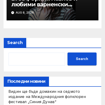
любими варненски
изпълнители ще пеят на
AUG 8, 2026
празника на Варна
Search
Search
Последни новини
Видин ще бъде домакин на седмото
издание на Международния фолклорен
фестивал „Синия Дунав“