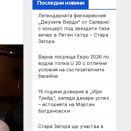
Последни новини
Легендарната филхармония
„Джузепе Верди“ от Салерно
с концерт под звездите тази
вечер в Летен татър – Стара
Загора
Варна посреща Евро 2026 по
водна топка U 20 с отлични
условия на състезателните
басейни
15 години доверие в „Ири
Трейд“, хиляди декари успех
– историята на Мартин
Богдановски
Стара Загора ще участва в