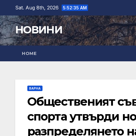
Skip
Sat. Aug 8th, 2026
5:52:36 AM
to
content
НОВИНИ
HOME
ВАРНА
Общественият съв
спорта утвърди но
разпределянето н