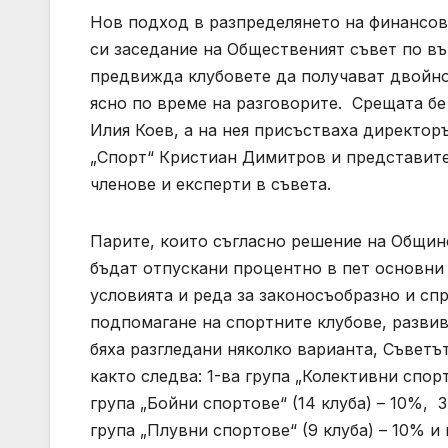
Нов подход в разпределянето на финансов
си заседание на Общественият съвет по в
предвижда клубовете да получават двойно
ясно по време на разговорите. Срещата бе
Илия Коев, а на нея присъстваха директо
„Спорт“ Кристиан Димитров и представите
членове и експерти в съвета.
Парите, които съгласно решение на Общински
бъдат отпускани процентно в пет основни
условията и реда за законосъобразно и сп
подпомагане на спортните клубове, разви
бяха разгледани няколко варианта, Съветъ
както следва: 1-ва група „Колективни спор
група „Бойни спортове“ (14 клуба) – 10%, 
група „Плувни спортове“ (9 клуба) – 10% и