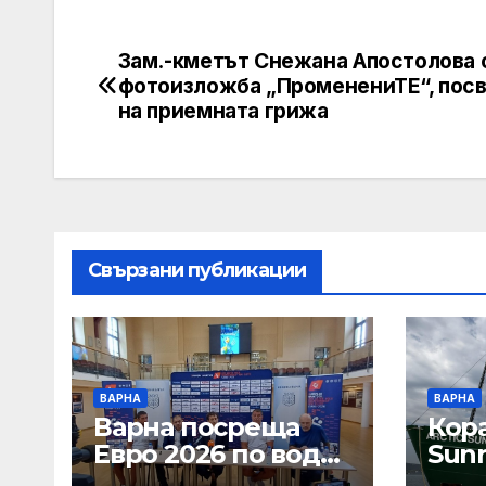
Зам.-кметът Снежана Апостолова 
Post
фотоизложба „ПроменениТЕ“, пос
navigation
на приемната грижа
Свързани публикации
ВАРНА
ВАРНА
Варна посреща
Кора
Евро 2026 по водна
Sunr
топка U 20 с
във 