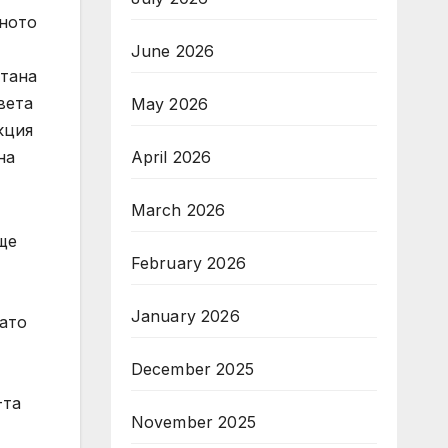
вното
June 2026
стана
вета
May 2026
кция
на
April 2026
March 2026
 ще
February 2026
January 2026
като
December 2025
-та
November 2025