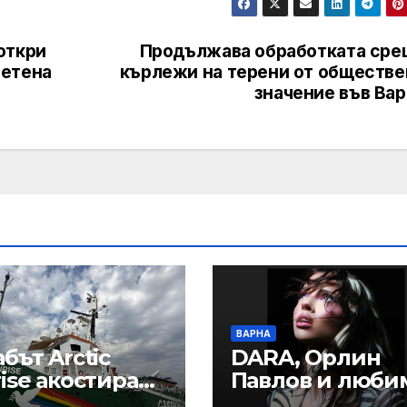
откри
Продължава обработката сре
ветена
кърлежи на терени от обществе
значение във Вар
ВАРНА
бът Arctic
DARA, Орлин
ise акостира
Павлов и люби
Варна с
варненски