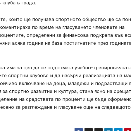
 клуба в града.
ите, които ще получава спортното общество ще са по
коментираха по време на гласуването членовете на
роцентите, определени за финансова подкрепа във вс
няни всяка година на база постигнатите през годинат
на има за цел да се подпомага учебно-тренировъчнат
те спортни клубове и да насърчи реализацията на ма
стойчиво включване на деца, младежи и подрастващи 
за спортно развитие и култура, стана ясно на срещат
деление на средствата по проценти ще бъде оформен
есено за разглеждане и гласуване още на следващото