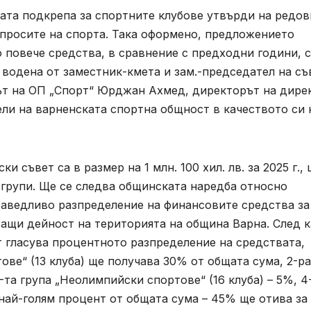
ата подкрепа за спортните клубове утвърди на редо
ъпросите на спорта. Така оформено, предложението
 повече средства, в сравнение с предходни години, 
 водена от заместник-кмета и зам.-председател на съ
рът на ОП „Спорт“ Юрджан Ахмед, директорът на дире
ли на варненската спортна общност в качеството си 
 съвет са в размер на 1 млн. 100 хил. лв. за 2025 г.,
 групи. Ще се слeдва общинската наредба относно
раведливо разпределение на финансовите средства за
ващи дейност на територията на община Варна. След 
т гласува процентното разпределение на средствата,
тове“ (13 клуба) ще получава 30% от общата сума, 2-ра
3-та група „Неолимпийски спортове“ (16 клуба) – 5%, 4
 най-голям процент от общата сума – 45% ще отива за