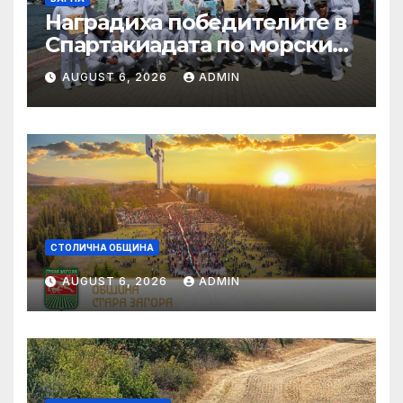
Наградиха победителите в
Спартакиадата по морските
спортове на
AUGUST 6, 2026
ADMIN
Военноморските сили
СТОЛИЧНА ОБЩИНА
AUGUST 6, 2026
ADMIN