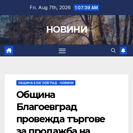
Skip
Fri. Aug 7th, 2026
1:07:40 AM
to
content
НОВИНИ
ОБЩИНА БЛАГОЕВГРАД - НОВИНИ
Община
Благоевград
провежда търгове
за продажба на