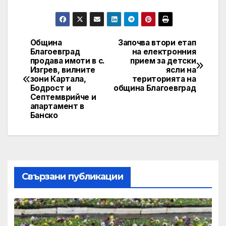
Община
Започва втори етап
Post
Благоевград
на електронния
продава имоти в с.
прием за детски
navigation
Изгрев, вилните
ясли на
зони Картала,
територията на
Бодрост и
община Благоевград
Септемврийче и
апартамент в
Банско
Свързани публикации