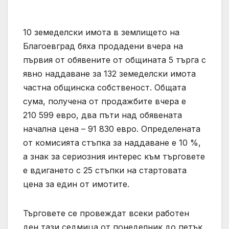
10 земеделски имота в землището на
Благоевград бяха продадени вчера на
първия от обявените от общината 5 търга с
явно наддаване за 132 земеделски имота
частна общинска собственост. Общата
сума, получена от продажбите вчера е
210 599 евро, два пъти над обявената
начална цена – 91 830 евро. Определената
от комисията стъпка за наддаване е 10 %,
а знак за сериозния интерес към търговете
е вдигането с 25 стъпки на стартовата
цена за един от имотите.
Търговете се провеждат всеки работен
ден тази седмица от понеделник до петък