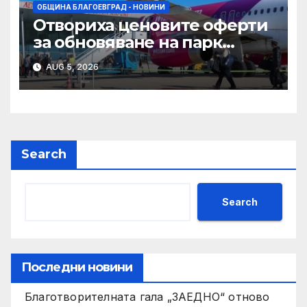
ОБЩИНА БЛАГОЕВГРАД - НОВИНИ
Отвориха ценовите оферти
за обновяване на парк
„Ловен дом“ и
AUG 5, 2026
„Ботаническа градина“ в
Благоевград
Search
Search
Последни новини
Благотворителната гала „ЗАЕДНО“ отново