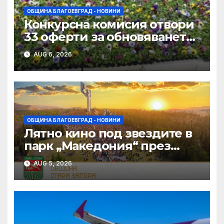
ОБЩИНА БЛАГОЕВГРАД - НОВИНИ
Конкурсна комисия отвори
33 оферти за обновяването
на дворовете на 11 училища
AUG 6, 2026
в Благоевград
ОБЩИНА БЛАГОЕВГРАД - НОВИНИ
Лятно кино под звездите в
парк „Македония“ през
август в Благоевград
AUG 5, 2026