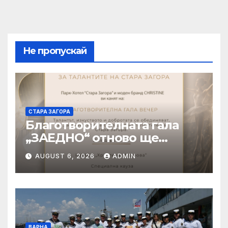
Не пропускай
СТАРА ЗАГОРА
Благотворителната гала
„ЗАЕДНО“ отново ще
подкрепи талантливите
AUGUST 6, 2026
ADMIN
деца на Стара Загора
ВАРНА