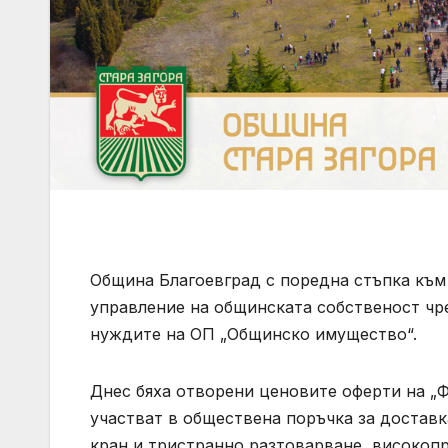
Община Благоевград с поредна стъпка към
управление на общинската собственост чре
нуждите на ОП „Общинско имущество“.
Днес бяха отворени ценовите оферти на „Ф
участват в обществена поръчка за доставк
кран и тристранно разтоварване, високоп