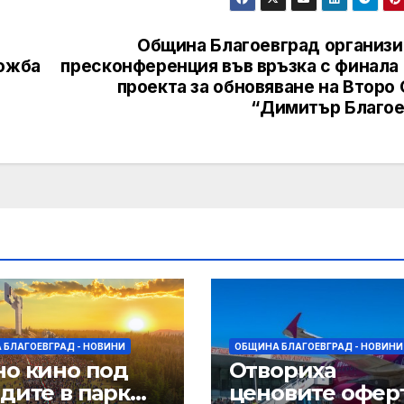
Община Благоевград организи
ложба
пресконференция във връзка с финала 
проекта за обновяване на Второ
“Димитър Благое
 БЛАГОЕВГРАД - НОВИНИ
ОБЩИНА БЛАГОЕВГРАД - НОВИНИ
но кино под
Отвориха
дите в парк
ценовите офер