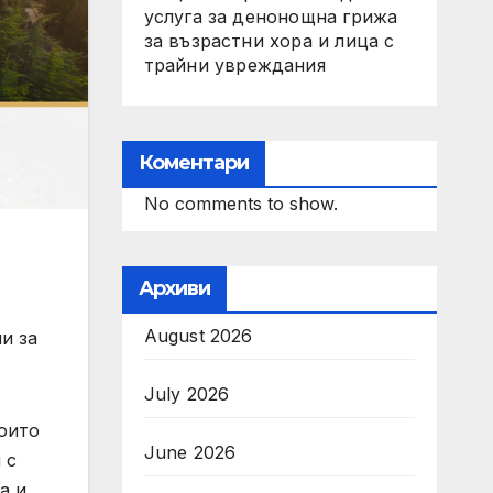
услуга за денонощна грижа
за възрастни хора и лица с
трайни увреждания
Коментари
No comments to show.
Архиви
August 2026
и за
July 2026
които
June 2026
 с
а и