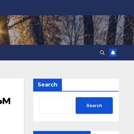
Search
ъм
Search