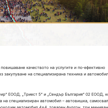
 повишаване качеството на услугите и по-ефективно
з закупуване на специализирана техника и автомобил
ир“ ЕООД, „Триест 5“ и „Сендър България“ 02 ЕООД, 
а на специализиран автомобил – автовишка, самосвал
роходим автомобил 4×4, товарен фургон, три миниван