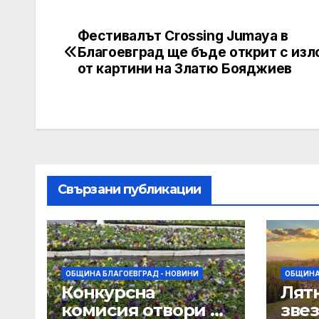
Фестивалът Crossing Jumaya в
Post
Благоевград ще бъде открит с из
navigation
от картини на Златю Бояджиев
Свързани публикации
ОБЩИНА БЛАГОЕВГРАД - НОВИНИ
ОБЩИНА
Конкурсна
Лят
комисия отвори 33
звез