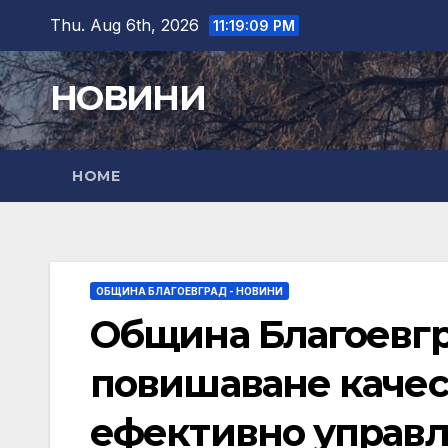
Skip
Thu. Aug 6th, 2026
11:19:10 PM
to
content
НОВИНИ
HOME
ОБЩИНА БЛАГОЕВГРАД - НОВИНИ
Община Благоевгр
повишаване качест
ефективно управл