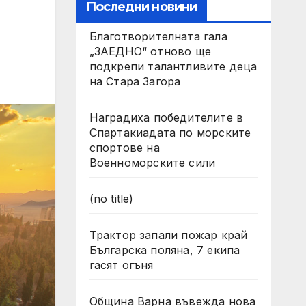
Последни новини
Благотворителната гала
„ЗАЕДНО“ отново ще
подкрепи талантливите деца
на Стара Загора
Наградиха победителите в
Спартакиадата по морските
спортове на
Военноморските сили
(no title)
Трактор запали пожар край
Българска поляна, 7 екипа
гасят огъня
Община Варна въвежда нова