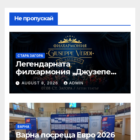
Не пропускай
СТАРА ЗАГОРА
Легендарната
филхармония „Джузепе
Верди“ от Салерно с
AUGUST 8, 2026
ADMIN
концерт под звездите тази
вечер в Летен татър – Стара
Загора
ВАРНА
Варна посреща Евро 2026