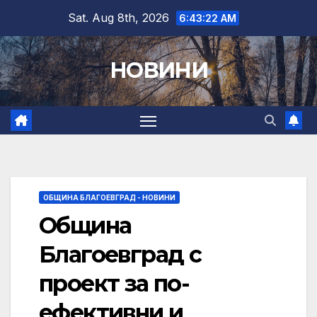
Skip
Sat. Aug 8th, 2026
6:43:23 AM
to
content
НОВИНИ
ОБЩИНА БЛАГОЕВГРАД - НОВИНИ
Община
Благоевград с
проект за по-
ефективни и