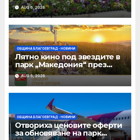
на дворовете на 11 училища
AUG 6, 2026
в Благоевград
ОБЩИНА БЛАГОЕВГРАД - НОВИНИ
Лятно кино под звездите в
парк „Македония“ през
август в Благоевград
AUG 5, 2026
ОБЩИНА БЛАГОЕВГРАД - НОВИНИ
Отвориха ценовите оферти
за обновяване на парк