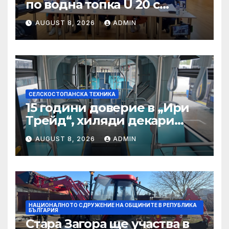
по водна топка U 20 с
отлични условия на
AUGUST 8, 2026
ADMIN
състезателните басейни
СЕЛСКОСТОПАНСКА ТЕХНИКА
15 години доверие в „Ири
Трейд“, хиляди декари
успех – историята на
AUGUST 8, 2026
ADMIN
Мартин Богдановски
НАЦИОНАЛНОТО СДРУЖЕНИЕ НА ОБЩИНИТЕ В РЕПУБЛИКА
БЪЛГАРИЯ
Стара Загора ще участва в