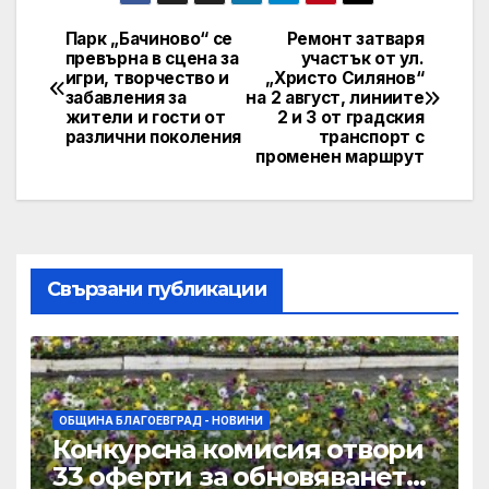
Парк „Бачиново“ се
Ремонт затваря
Post
превърна в сцена за
участък от ул.
игри, творчество и
„Христо Силянов“
navigation
забавления за
на 2 август, линиите
жители и гости от
2 и 3 от градския
различни поколения
транспорт с
променен маршрут
Свързани публикации
ОБЩИНА БЛАГОЕВГРАД - НОВИНИ
Конкурсна комисия отвори
33 оферти за обновяването