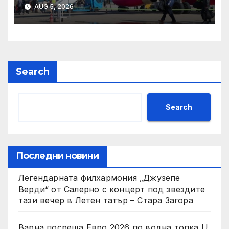
„Ловен дом“ и
AUG 5, 2026
„Ботаническа градина“ в
Благоевград
Search
Search
Последни новини
Легендарната филхармония „Джузепе
Верди“ от Салерно с концерт под звездите
тази вечер в Летен татър – Стара Загора
Варна посреща Евро 2026 по водна топка U