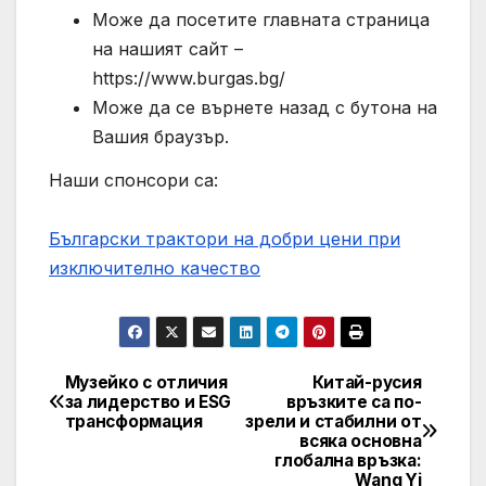
Може да посетите главната страница
на нашият сайт –
https://www.burgas.bg/
Може да се върнете назад с бутона на
Вашия браузър.
Наши спонсори са:
Български трактори на добри цени при
изключително качество
Музейко с отличия
Китай-русия
Post
за лидерство и ESG
връзките са по-
трансформация
зрели и стабилни от
navigation
всяка основна
глобална връзка:
Wang Yi