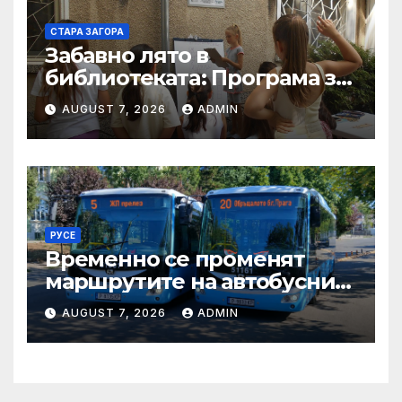
СТАРА ЗАГОРА
Забавно лято в
библиотекатa: Програма за
периода 10.08.2026 –
AUGUST 7, 2026
ADMIN
14.08.2026
РУСЕ
Временно се променят
маршрутите на автобусни
линии № 5 и № 20 заради
AUGUST 7, 2026
ADMIN
строително-ремонтни
дейности