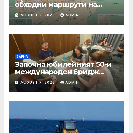
обходни маршрути на
градския транспорт на 7
AUGUST 7, 2026
ADMIN
август
ВАРНА
Започна юбилейният 50-и
международен бридж
фестивал „Варна“
AUGUST 7, 2026
ADMIN