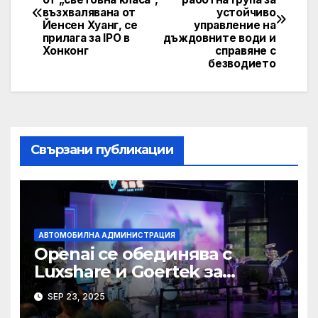
navigation
възхвалявана от
устойчиво
Йенсен Хуанг, се
управление на
прилага за IPO в
дъждовните води и
Хонконг
справяне с
безводието
Свързани публикации
АВТОМОБИЛНА АДМИНИСТРАЦИЯ
Openai се обединява с
Luxshare и Goertek за
разработване на ново AI
SEP 23, 2025
устройство · Technode