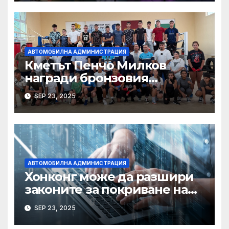
АВТОМОБИЛНА АДМИНИСТРАЦИЯ
Кметът Пенчо Милков
награди бронзовия
медалист от Световното по
SEP 23, 2025
бокс Радослав Росенов
АВТОМОБИЛНА АДМИНИСТРАЦИЯ
Хонконг може да разшири
законите за покриване на
използването на ИИ при
SEP 23, 2025
сексуални престъпления,
казва началникът на