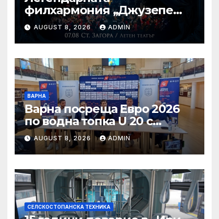
филхармония „Джузепе
Верди“ от Салерно с
AUGUST 8, 2026
ADMIN
концерт под звездите тази
вечер в Летен татър – Стара
Загора
ВАРНА
Варна посреща Евро 2026
по водна топка U 20 с
отлични условия на
AUGUST 8, 2026
ADMIN
състезателните басейни
СЕЛСКОСТОПАНСКА ТЕХНИКА