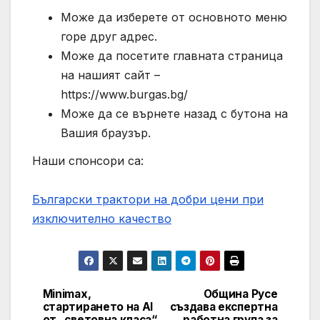
Може да изберете от основното меню
горе друг адрес.
Може да посетите главната страница
на нашият сайт –
https://www.burgas.bg/
Може да се върнете назад с бутона на
Вашия браузър.
Наши спонсори са:
Български трактори на добри цени при
изключително качество
Minimax,
Община Русе
Post
стартирането на AI
създава експертна
от „световна класа“,
работна група за