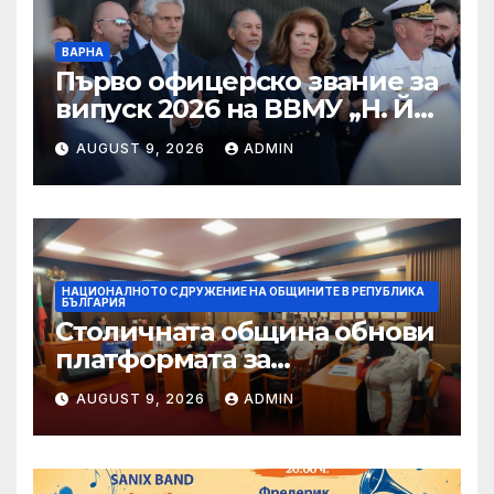
ВАРНА
Първо офицерско звание за
випуск 2026 на ВВМУ „Н. Й.
Вапцаров“
AUGUST 9, 2026
ADMIN
НАЦИОНАЛНОТО СДРУЖЕНИЕ НА ОБЩИНИТЕ В РЕПУБЛИКА
БЪЛГАРИЯ
Столичната община обнови
платформата за
граждански сигнали Call
AUGUST 9, 2026
ADMIN
Sofia