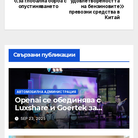
за глобална борба с
удовлетвореността
опустиняването
на бензиновите
navigation
превозни средства в
Китай
Свързани публикации
АВТОМОБИЛНА АДМИНИСТРАЦИЯ
Openai се обединява с
Luxshare и Goertek за
разработване на ново AI
SEP 23, 2025
устройство · Technode