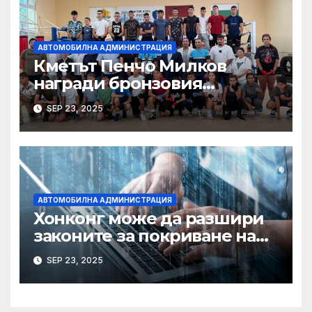
АВТОМОБИЛНА АДМИНИСТРАЦИЯ
Кметът Пенчо Милков
награди бронзовия
медалист от Световното по
SEP 23, 2025
бокс Радослав Росенов
АВТОМОБИЛНА АДМИНИСТРАЦИЯ
Хонконг може да разшири
законите за покриване на
използването на ИИ при
SEP 23, 2025
сексуални престъпления,
казва началникът на
сигурността