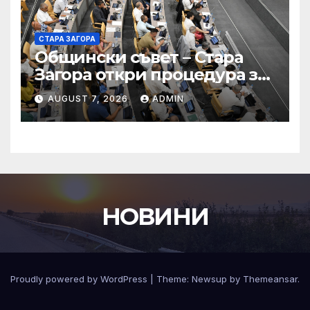
СТАРА ЗАГОРА
Общински съвет – Стара
Загора откри процедура за
избор на 50 съдебни
AUGUST 7, 2026
ADMIN
заседатели за Окръжен съд
– Стара Загора
НОВИНИ
Proudly powered by WordPress
|
Theme:
Newsup
by
Themeansar
.