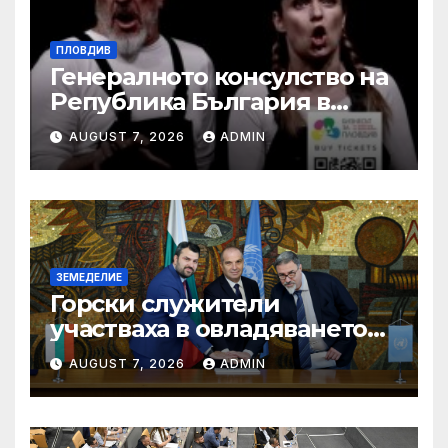
ПЛОВДИВ
Генералното консулство на
Република България в
Единбург посрещна екипа
AUGUST 7, 2026
ADMIN
на Театър „Хенд“ преди
историческия им дебют на
световния Edinburgh
Festival Fringe
ЗЕМЕДЕЛИЕ
Горски служители
участваха в овладяването
на близо 10 пожара на
AUGUST 7, 2026
ADMIN
територията на страната
през изминалия ден