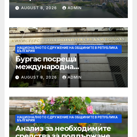
партньорство към
AUGUST 8, 2026
ADMIN
спечелването на
Европейска столица на
културата 2032
НАЦИОНАЛНОТО СДРУЖЕНИЕ НА ОБЩИНИТЕ В РЕПУБЛИКА
БЪЛГАРИЯ
Бургас посреща
международна
конференция за
AUGUST 8, 2026
ADMIN
устойчивото развитие на
морските общности
НАЦИОНАЛНОТО СДРУЖЕНИЕ НА ОБЩИНИТЕ В РЕПУБЛИКА
БЪЛГАРИЯ
Анализ за необходимите
средства за поддържане