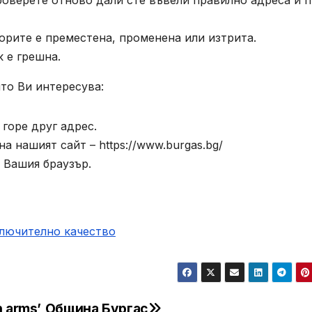
роверете отново дали сте въвели правилно адреса и п
орите е преместена, променена или изтрита.
к е грешна.
то Ви интересува:
горе друг адрес.
а нашият сайт – https://www.burgas.bg/
 Вашия браузър.
ключително качество
n arms’
Община Бургас