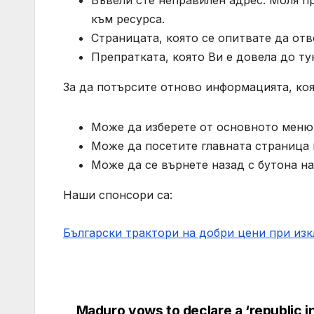
Въвели сте неправилен адрес. Моля п
към ресурса.
Страницата, която се опитвате да отв
Препратката, която Ви е довела до ту
За да потърсите отново информацията, коя
Може да изберете от основното меню 
Може да посетите главната страница н
Може да се върнете назад с бутона на
Наши спонсори са:
Български трактори на добри цени при из
Maduro vows to declare a ‘republic i