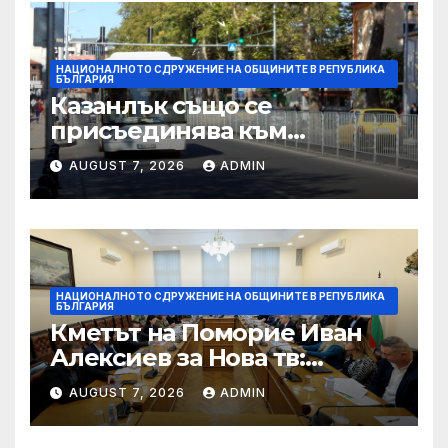
на младежта
НАЦИОНАЛНОТО СДРУЖЕНИЕ НА ОБЩИНИТЕ В РЕПУБЛИКА
БЪЛГАРИЯ
Казанлък също се
присъединява към
кандидатурата на Стара
AUGUST 7, 2026
ADMIN
Загора за Европейска
столица на културата през
2032 г.
НАЦИОНАЛНОТО СДРУЖЕНИЕ НА ОБЩИНИТЕ В РЕПУБЛИКА
БЪЛГАРИЯ
Кметът на Поморие Иван
Алексиев за Нова тв:
Даваме сцена на
AUGUST 7, 2026
ADMIN
българската музика с
първия Sunset Port Festival