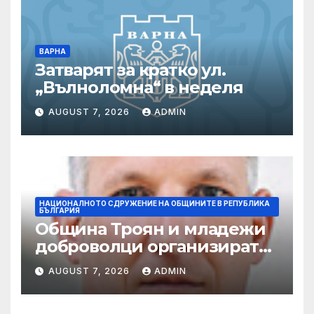
ВАРНА
Затварят за кратко ул.
„Вълноломна“ в неделя
AUGUST 7, 2026
ADMIN
НАЦИОНАЛНОТО СДРУЖЕНИЕ НА ОБЩИНИТЕ В РЕПУБЛИКА
БЪЛГАРИЯ
Община Троян и младежи
доброволци организират
общностното събитие
AUGUST 7, 2026
ADMIN
„Софра на поколенията“ по
повод Международния ден