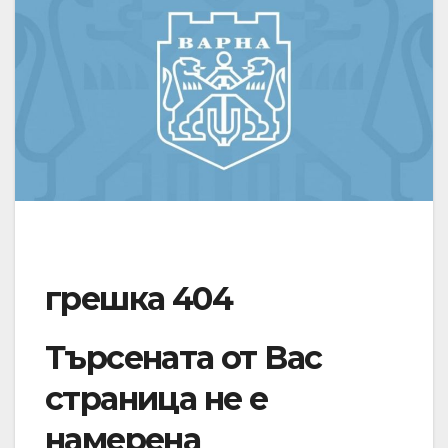
грешка 404
Търсената от Вас
страница не е
намерена