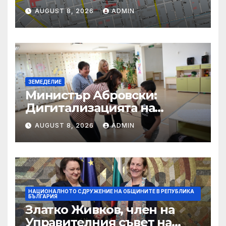
фестивала „Лято Арт“ и
AUGUST 8, 2026
ADMIN
концерт на арфистката Яна
Дойнова
ЗЕМЕДЕЛИЕ
Министър Абровски:
Дигитализацията на
ловния сектор е
AUGUST 8, 2026
ADMIN
следващата стъпка
НАЦИОНАЛНОТО СДРУЖЕНИЕ НА ОБЩИНИТЕ В РЕПУБЛИКА
БЪЛГАРИЯ
Златко Живков, член на
Управителния съвет на