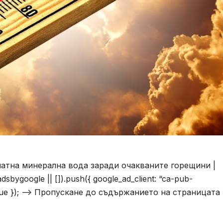
латна минерална вода заради очакваните горещини |
bygoogle || []).push({ google_ad_client: “ca-pub-
true }); –> Пропускане до съдържанието на страницата