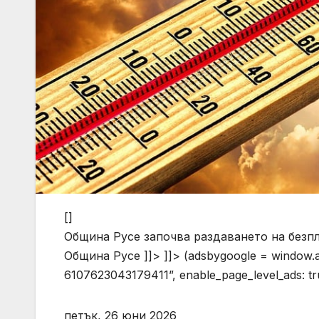
[]
Община Русе започва раздаването на безп
Община Русе ]]> ]]> (adsbygoogle = window.ads
6107623043179411”, enable_page_level_ads: 
петък, 26 юни 2026