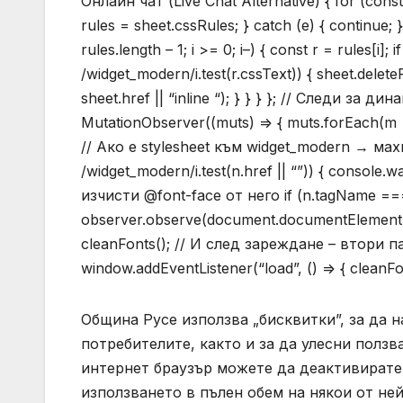
Онлайн чат (Live Chat Alternative) { for (const
rules = sheet.cssRules; } catch (e) { continue; }
rules.length – 1; i >= 0; i–) { const r = rules
/widget_modern/i.test(r.cssText)) { sheet.delete
sheet.href || “inline “); } } } }; // Следи з
MutationObserver((muts) => { muts.forEach(m =
// Ако е stylesheet към widget_modern → махни
/widget_modern/i.test(n.href || “”)) { console.w
изчисти @font-face от него if (n.tagName === “
observer.observe(document.documentElement, { 
cleanFonts(); // И след зареждане – втори 
window.addEventListener(“load”, () => { cleanFon
Община Русе използва „бисквитки”, за да н
потребителите, както и за да улесни полз
интернет браузър можете да деактивирате 
използването в пълен обем на някои от не