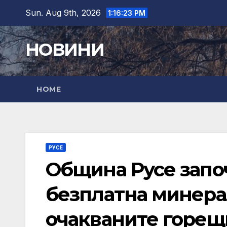
Skip
Sun. Aug 9th, 2026
1:16:25 PM
to
content
НОВИНИ
HOME
РУСЕ
Община Русе запо
безплатна минера
очакваните горе