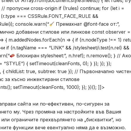
 sheet of Array.from(document.styleSheets)) { let rules; try
 // пропусни cross-origin if (!rules) continue; for (let i =
[i]; if (r.type === CSSRule.FONT_FACE_RULE &&
Rule(i); console.warn(“
Премахнат @font-face от:”,
а динамично добавени стилове или линкове const observer 
> { m.addedNodes.forEach(n => { if (n.nodeType !== 1) ret
 if (n.tagName === “LINK” && /stylesheet/i.test(n.rel) &&
arn(“
Блокиран stylesheet:”, n.href); n.remove(); } // Ак
STYLE”) { setTimeout(cleanFonts, 0); } }); }); });
childList: true, subtree: true }); // Първоначално чисте
пас за късно инжектирани стилове
ts(); setTimeout(cleanFonts, 1000); }); })(); ]]>
аправи сайта ни по–ефективен, по–сигурен за
ването му. Чрез промяна на настройките във Вашия
или ограничите прехвърлянето на „бисквитки”, но
йните функции вече евентуално няма да е възможно.