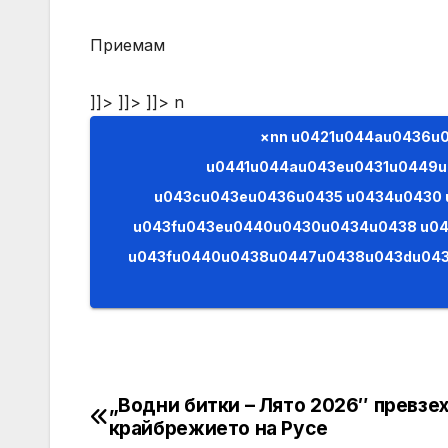
Приемам
]]> ]]> ]]>
n
×nn u0421u044au0436u0430u043bu044fu0432u0430u043cu0435,
u0441u044au043eu0431u0449u
u043cu043eu0436u0435 u0434u0430
u043fu043eu0440u0430u0434u0438 u0
u043fu0440u0438u0447u0438u043du0438. (AJAX)n n”); } }); e.preventDefault(); return 
„Водни битки – Лято 2026″ превзе
Post
крайбрежието на Русе