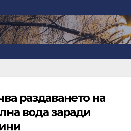
чва раздаването на
лна вода заради
щини