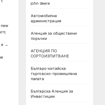
 {
john deere
Автомобилна
администрация
= new
urn;
Агенция за обществени
поръчки
о е →
АГЕНЦИЯ ПО
СОРТОИЗПИТВАНЕ
не
Българо-китайска
търговско-промишлена
палата
Българска Агенция за
Инвестиции