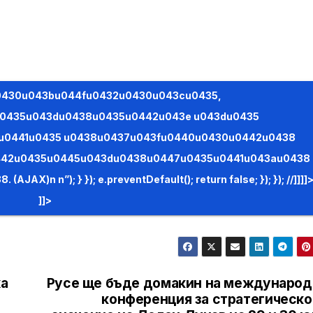
0435u043du0438u0435u0442u043e u043du0435
 u0441u0435 u0438u0437u043fu0440u0430u0442u0438
442u0435u0445u043du0438u0447u0435u0441u043au0438
false; }); }); //]]]]>
]]>
ха
Русе ще бъде домакин на международ
конференция за стратегическо