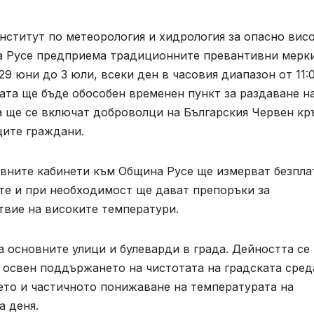
нститут по метеорология и хидрология за опасно вис
а Русе предприема традиционните превантивни мерки
9 юни до 3 юли, всеки ден в часовия диапазон от 11:
лата ще бъде обособен временен пункт за раздаване н
а ще се включат доброволци на Българския Червен кр
щите граждани.
вните кабинети към Община Русе ще измерват безпла
те и при необходимост ще дават препоръки за
твие на високите температури.
 основните улици и булеварди в града. Дейността се
 освен поддържането на чистотата на градската сред
ето и частичното понижаване на температурата на
а деня.