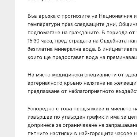
Във връзка с прогнозите на Националния и
температури през следващите дни, Общин
подпомагане на гражданите. В периода от 2
15:30 часа, пред сградата на Съдебната па
безплатна минерална вода. В инициативат
които ще предоставят вода на преминава
На място медицински специалисти от здра
артериалното кръвно налягане на желаещи
предпазване от неблагоприятното въздейс
Успоредно с това продължава и миенето на
извършва по утвърден график и има за цел
допринесе за ограничаване на запрашаван
пътните настилки в най-горещите часове н