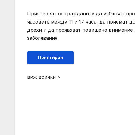
Призовават се гражданите да избягват пр
часовете между 11 и 17 часа, да приемат д
дрехи и да проявяват повишено внимание 
заболявания.
Принтирай
виж всички >