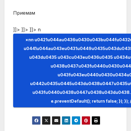
Приемам
]]> ]]> ]]>
n
×nn u0421u044au0436u0430u043bu044fu0432u0430u043cu0435,
u0441u044au043eu0431u0449u0435u043du043
u043du0435 u043cu043eu0436u0435 u0434u
u0438u0437u043fu0440u0430u04
u043fu043eu0440u0430u0434u
u0442u0435u0445u043du0438u0447u0435u
u043fu0440u0438u0447u0438u043du0438. (AJAX)n n