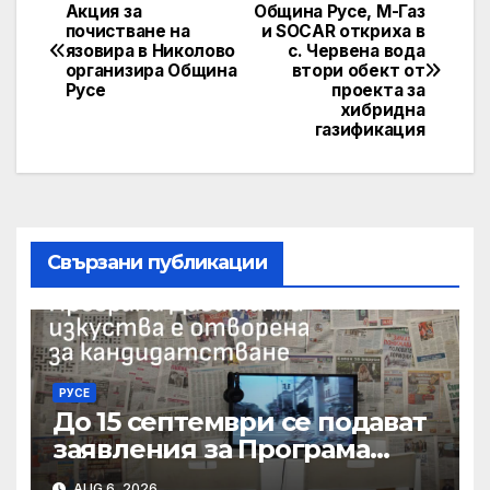
Акция за
Община Русе, М-Газ
Post
почистване на
и SOCAR откриха в
язовира в Николово
с. Червена вода
navigation
организира Община
втори обект от
Русе
проекта за
хибридна
газификация
Свързани публикации
РУСЕ
До 15 септември се подават
заявления за Програма
„Дигитални изкуства“ на
AUG 6, 2026