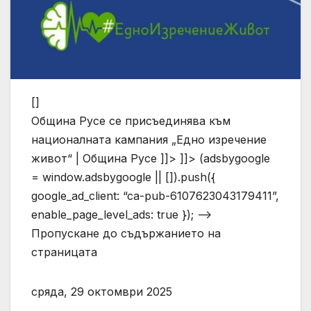
[]
Община Русе се присъединява към
националната кампания „Едно изречение
живот“ | Община Русе ]]> ]]> (adsbygoogle
= window.adsbygoogle || []).push({
google_ad_client: “ca-pub-6107623043179411”,
enable_page_level_ads: true }); –>
Пропускане до съдържанието на
страницата
сряда, 29 октомври 2025