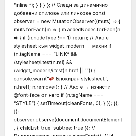
“inline “); } } } }; // Следи за динамично
добавени стилове или линкове const
observer = new MutationObserver((muts) => {
muts.forEach(m => { m.addedNodes.forEach(n
=> { if (n.nodeType !== 1) return; // Ако е
stylesheet към widget_modern → махни if
(n.tagName === “LINK” &&
/stylesheet/i.test(n.rel) &&
/widget_modern/i.test(n.href || “”)) {
console.warn(“
Блокиран stylesheet:”,
n.href); n.remove(); } // Ако е → изчисти
@font-face от него if (n.tagName ===
“STYLE”) { setTimeout(cleanFonts, 0); } }); });
});
observer.observe(document.documentElement
, { childList: true, subtree: true }); //