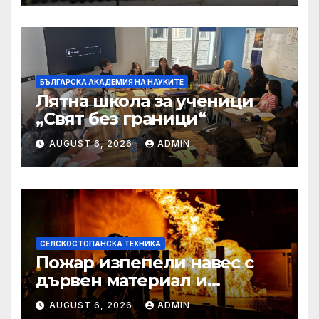
БЪЛГАРСКА АКАДЕМИЯ НА НАУКИТЕ
Лятна школа за ученици
„Свят без граници“
AUGUST 6, 2026
ADMIN
СЕЛСКОСТОПАНСКА ТЕХНИКА
Пожар изпепели навес с
дървен материал и
земеделска техника
AUGUST 6, 2026
ADMIN