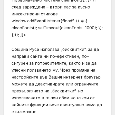
Първоначално чистене cleanFonts(); // И
след зареждане – втори пас за късно
инжектирани стилове
window.addEventListener(“load”, () => {
cleanFonts(); setTimeout(cleanFonts, 1000); });
})(); ]]>
Община Русе използва „бисквитки”, за да
направи сайта ни по–ефективен, по–
сигурен за потребителите, както и за да
улесни ползването му. Чрез промяна на
настройките във Вашия интернет браузър
можете да деактивирате или ограничите
прехвърлянето на „бисквитки”, но
използването в пълен обем на някои от
нейните функции вече евентуално няма да
е възможно.