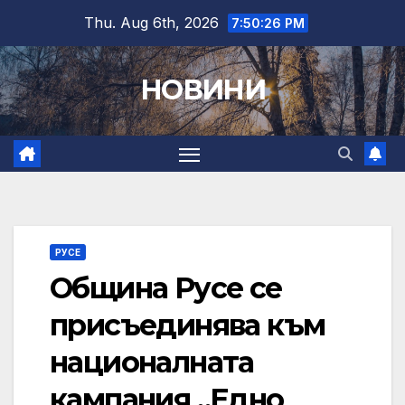
Skip
Thu. Aug 6th, 2026
7:50:27 PM
to
content
НОВИНИ
РУСЕ
Община Русе се
присъединява към
националната
кампания „Едно