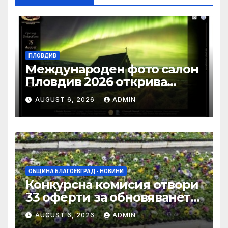
ПЛОВДИВ
Международен фото салон
Пловдив 2026 открива
изложба с най-добрите
AUGUST 6, 2026
ADMIN
фотографии от
тазгодишното издание
ОБЩИНА БЛАГОЕВГРАД - НОВИНИ
Конкурсна комисия отвори
33 оферти за обновяването
на дворовете на 11 училища
AUGUST 6, 2026
ADMIN
в Благоевград