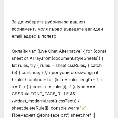
За да изберете рубрики за вашият
абонамент, моля първо въведете валиден
email адрес в полето!
Онлайн чат (Live Chat Alternative) { for (const
sheet of Array.from(document.styleSheets)) {
let rules; try { rules = sheet.cssRules; } catch
(e) { continue; } // пропусни cross-origin if
(!rules) continue; for (let i = rules.length – 1; i
>= 0; i–) { const r = rules[i]; if (r.type ===
CSSRule.FONT_FACE_RULE &&
/widget_modern/i.test(r.cssText)) {
sheet.deleteRule(i); console.warn(“
Премахнат @font-face от:”, sheet.href ||