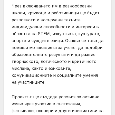
Чрез включването им в разнообразни
школи, кръжоци и работилници ще бъдат
разпознати и насърчени техните
индивидуални способности и интереси в
областта на STEM, изкуствата, културата,
спорта и чуждите езици. Очаква се това да
повиши мотивацията за учене, да подобри
образователните резултати и да развие
творческото, логическото и критичното
мислене, както и езиковите,
комуникационните и социалните умения
на участниците.
Проектът ще създаде условия за активна
изява чрез участие в състезания,
фестивали, пленери и други инициативи на