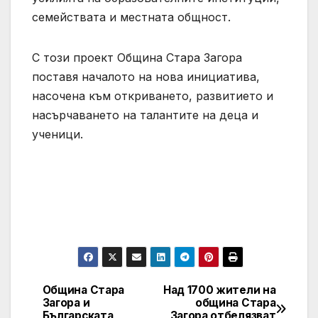
семействата и местната общност.
С този проект Община Стара Загора
поставя началото на нова инициатива,
насочена към откриването, развитието и
насърчаването на талантите на деца и
ученици.
Община Стара
Над 1700 жители на
Post
Загора и
община Стара
Българската
Загора отбелязват