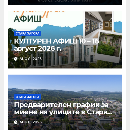
вечер в Летен татър – Стара
Загора
СТАРА ЗАГОРА
КУЛТУРЕН АФИШ 10 – 16
август 2026 г.
AUG 8, 2026
СТАРА ЗАГОРА
Предварителен график за
миене на улиците в Стара
Загора за периода от
AUG 8, 2026
10.08.2026 до 14.08.2026 г.