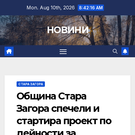
Skip
Mon. Aug 10th, 2026
8:42:17 AM
to
content
НОВИНИ
СТАРА ЗАГОРА
Община Стара
Загора спечели и
стартира проект по
дейности за