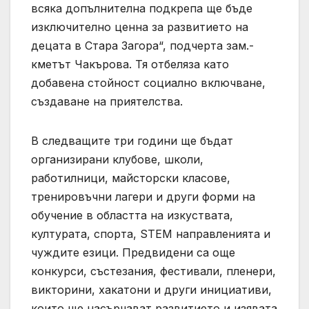
всяка допълнителна подкрепа ще бъде
изключително ценна за развитието на
децата в Стара Загора“, подчерта зам.-
кметът Чакърова. Тя отбеляза като
добавена стойност социално включване,
създаване на приятелства.
В следващите три години ще бъдат
организирани клубове, школи,
работилници, майсторски класове,
тренировъчни лагери и други форми на
обучение в областта на изкуствата,
културата, спорта, STEM направленията и
чуждите езици. Предвидени са още
конкурси, състезания, фестивали, пленери,
викторини, хакатони и други инициативи,
които ще насърчават развитието и изявата