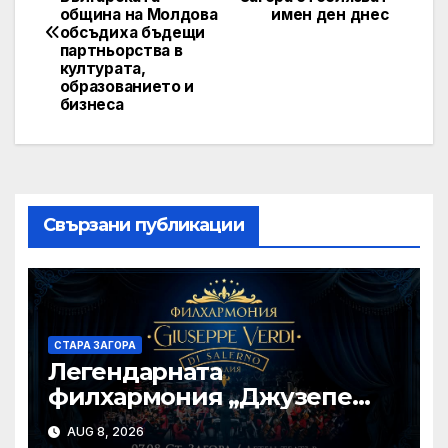
navigation
община на Молдова
имен ден днес
обсъдиха бъдещи
партньорства в
културата,
образованието и
бизнеса
Свързани публикации
СТАРА ЗАГОРА
Легендарната
филхармония „Джузепе
Верди“ от Салерно с
AUG 8, 2026
концерт под звездите тази