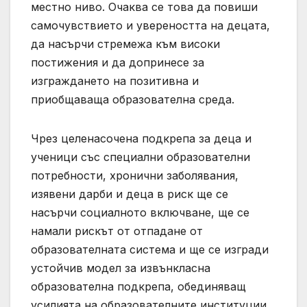
местно ниво. Очаква се това да повиши
самочувствието и увереността на децата,
да насърчи стремежа към високи
постижения и да допринесе за
изграждането на позитивна и
приобщаваща образователна среда.
Чрез целенасочена подкрепа за деца и
ученици със специални образователни
потребности, хронични заболявания,
изявени дарби и деца в риск ще се
насърчи социалното включване, ще се
намали рискът от отпадане от
образователната система и ще се изгради
устойчив модел за извънкласна
образователна подкрепа, обединяващ
усилията на образователните институции,