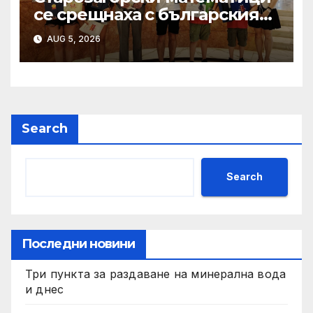
се срещнаха с българския
посланик във Виетнам след
AUG 5, 2026
финала на AIMO Open 2026
Search
Search
Последни новини
Три пункта за раздаване на минерална вода
и днес