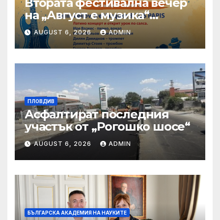
Втората фестивална вечер
на „Август е музика“
посреща Фредерик Виал
AUGUST 6, 2026
ADMIN
Трио
ПЛОВДИВ
Асфалтират последния
участък от „Рогошко шосе“
AUGUST 6, 2026
ADMIN
БЪЛГАРСКА АКАДЕМИЯ НА НАУКИТЕ