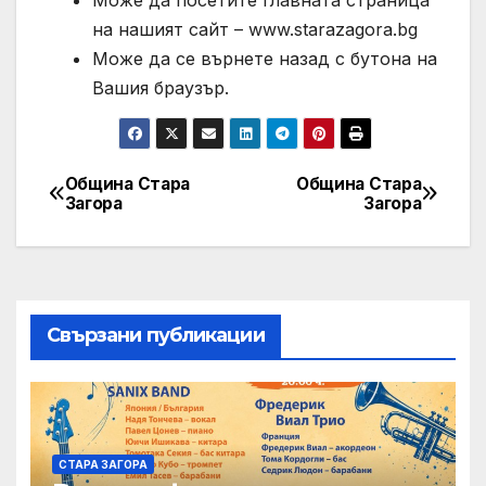
Може да посетите главната страница
на нашият сайт – www.starazagora.bg
Може да се върнете назад с бутона на
Вашия браузър.
Община Стара
Община Стара
Post
Загора
Загора
navigation
Свързани публикации
СТАРА ЗАГОРА