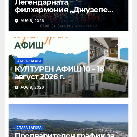
Легендарната
филхармония „Джузепе
Верди“ от Салерно с
AUG 8, 2026
концерт под звездите тази
вечер в Летен татър – Стара
Загора
СТАРА ЗАГОРА
КУЛТУРЕН АФИШ 10 – 16
август 2026 г.
AUG 8, 2026
СТАРА ЗАГОРА
Предварителен график за