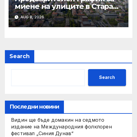
миене на улиците в Стара
Загора за периода от
AUG 8, 2026
10.08.2026 до 14.08.2026 г.
Search
Search
Последни новини
Видин ще бъде домакин на седмото
издание на Международния фолклорен
фестивал „Синия Дунав“