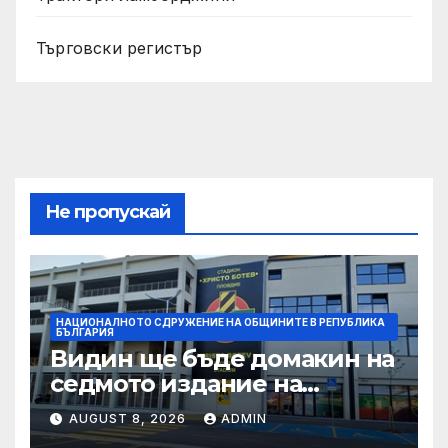
Търговски регистър
Не пропускай
НАЦИОНАЛНОТО СДРУЖЕНИЕ НА ОБЩИНИТЕ В РЕПУБЛИКА
БЪЛГАРИЯ
Видин ще бъде домакин на
седмото издание на
Международния
AUGUST 8, 2026
ADMIN
фолклорен фестивал