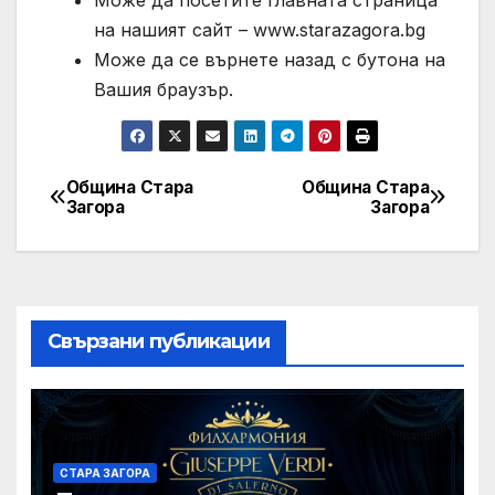
Може да посетите главната страница
на нашият сайт – www.starazagora.bg
Може да се върнете назад с бутона на
Вашия браузър.
Община Стара
Община Стара
Post
Загора
Загора
navigation
Свързани публикации
СТАРА ЗАГОРА