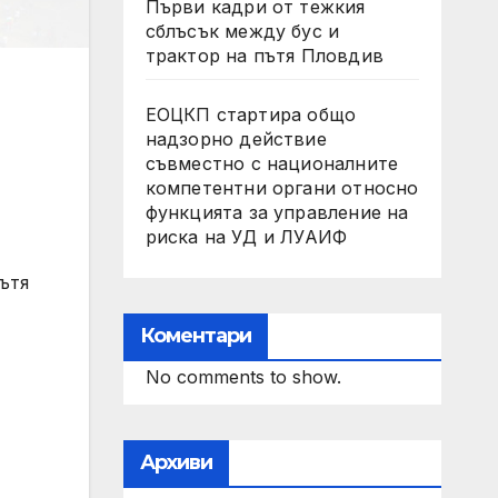
Първи кадри от тежкия
сблъсък между бус и
трактор на пътя Пловдив
ЕОЦКП стартира общо
надзорно действие
съвместно с националните
компетентни органи относно
функцията за управление на
риска на УД и ЛУАИФ
ътя
Коментари
No comments to show.
Архиви