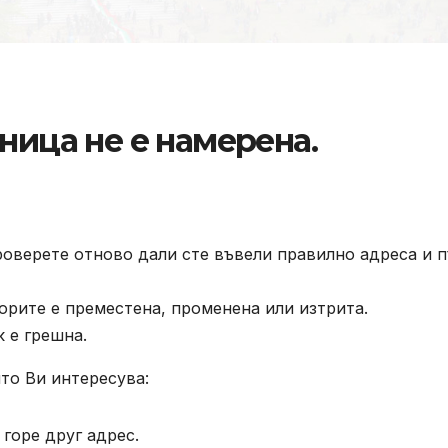
ница не е намерена.
роверете отново дали сте въвели правилно адреса и п
орите е преместена, променена или изтрита.
к е грешна.
то Ви интересува:
горе друг адрес.