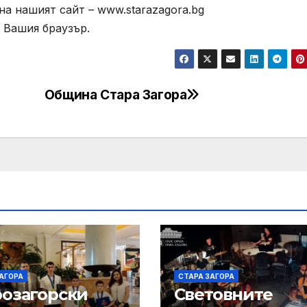
а нашият сайт – www.starazagora.bg
 Вашия браузър.
Община Стара Загора
АГОРА
СТАРА ЗАГОРА
розагорски
Световните