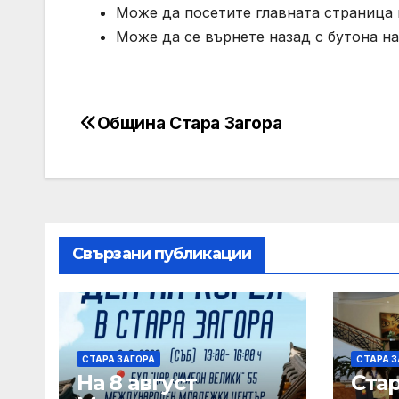
Може да посетите главната страница н
Може да се върнете назад с бутона на
Община Стара Загора
Post
navigation
Свързани публикации
СТАРА ЗАГОРА
СТАРА З
На 8 август
Ста