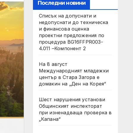
Последни новини
Списък на допуснати и
недопуснати до техническа
и финансова оценка
проектни предложения по
процедура BG16FFPR003-
4.011 –Компонент 2
На 8 август
Международният младежки
център в Стара Загора е
домакин на „Ден на Корея“
Шест нарушения установи
Общинският инспекторат
при изненадваща проверка в
„Капана“