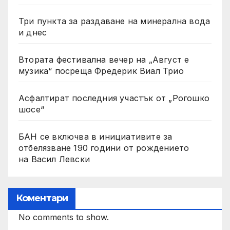
Три пункта за раздаване на минерална вода
и днес
Втората фестивална вечер на „Август е
музика“ посреща Фредерик Виал Трио
Асфалтират последния участък от „Рогошко
шосе“
БАН се включва в инициативите за
отбелязване 190 години от рождението
на Васил Левски
Коментари
No comments to show.