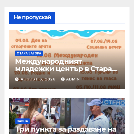
Не пропускай
СТАРА ЗАГОРА
Международният
младежки център в Стара
Загора представя богата
AUGUST 6, 2026
ADMIN
програма от инициативи
през август
ВАРНА
Три пункта за раздаване на