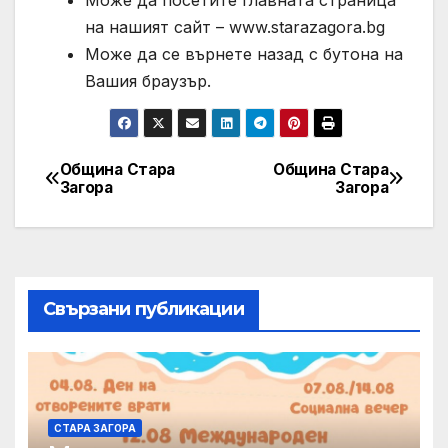
Може да посетите главната страница
на нашият сайт – www.starazagora.bg
Може да се върнете назад с бутона на
Вашия браузър.
Община Стара
Община Стара
Post
Загора
Загора
navigation
Свързани публикации
СТАРА ЗАГОРА