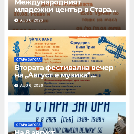
Международният
младежки център в Стара
Загора представя богата
AUG 6, 2026
програма от инициативи
през август
СТАРА ЗАГОРА
Втората фестивална вечер
на „Август е музика“
посреща Фредерик Виал
AUG 6, 2026
Трио
СТАРА ЗАГОРА
На 8 август