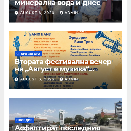
минерална вода и днес
AUGUST 6, 2026
ADMIN
СТАРА ЗАГОРА
Втората фестивална вечер
на „Август е музика“
посреща Фредерик Виал
AUGUST 6, 2026
ADMIN
Трио
ПЛОВДИВ
Асфалтират последния