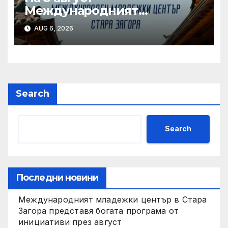
Международният
младежки център в Стара
AUG 6, 2026
Загора е домакин на „Ден
на Корея“
Search
Search
Последни новини
Международният младежки център в Стара
Загора представя богата програма от
инициативи през август