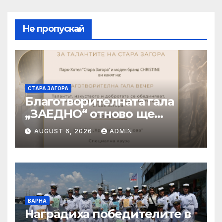
Не пропускай
СТАРА ЗАГОРА
Благотворителната гала
„ЗАЕДНО“ отново ще
подкрепи талантливите
AUGUST 6, 2026
ADMIN
деца на Стара Загора
ВАРНА
Наградиха победителите в