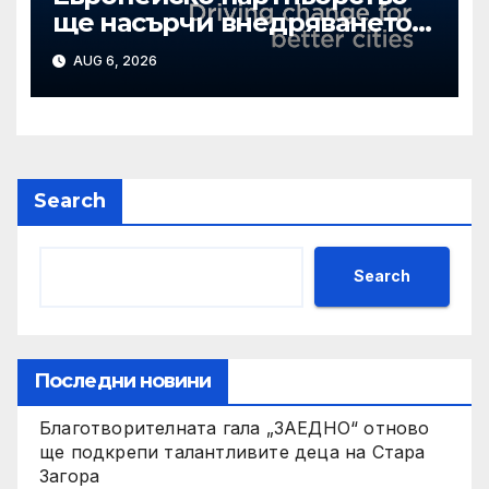
ще насърчи внедряването
на интелигентни решения
AUG 6, 2026
в Стара Загора
Search
Search
Последни новини
Благотворителната гала „ЗАЕДНО“ отново
ще подкрепи талантливите деца на Стара
Загора