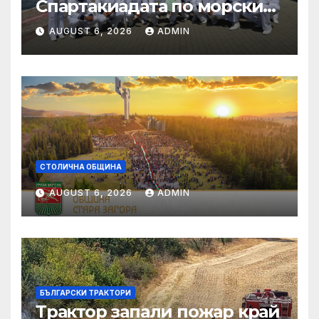
Спартакиадата по морските
спортове на
AUGUST 6, 2026
ADMIN
Военноморските сили
СТОЛИЧНА ОБЩИНА
AUGUST 6, 2026
ADMIN
БЪЛГАРСКИ ТРАКТОРИ
Трактор запали пожар край