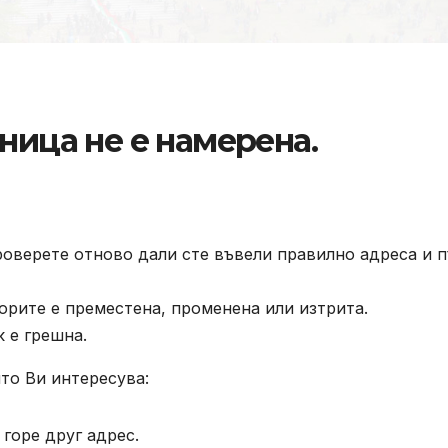
ница не е намерена.
роверете отново дали сте въвели правилно адреса и п
орите е преместена, променена или изтрита.
к е грешна.
то Ви интересува:
горе друг адрес.