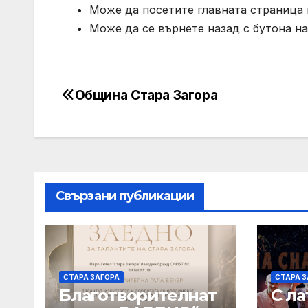
Може да посетите главната страница н
Може да се върнете назад с бутона на
Община Стара Загора
Post
navigation
Свързани публикации
СТАРА ЗАГОРА
СТАРА З
Благотворителнат
С л