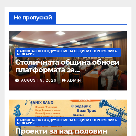
Не пропускай
НАЦИОНАЛНОТО СДРУЖЕНИЕ НА ОБЩИНИТЕ В РЕПУБЛИКА
БЪЛГАРИЯ
Столичната община обнови
платформата за
граждански сигнали Call
AUGUST 9, 2026
ADMIN
Sofia
НАЦИОНАЛНОТО СДРУЖЕНИЕ НА ОБЩИНИТЕ В РЕПУБЛИКА
БЪЛГАРИЯ
Проекти за над половин