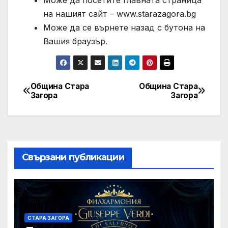
Може да посетите главната страница
на нашият сайт – www.starazagora.bg
Може да се върнете назад с бутона на
Вашия браузър.
Община Стара
Община Стара
Post
Загора
Загора
navigation
Свързани публикации
СТАРА ЗАГОРА