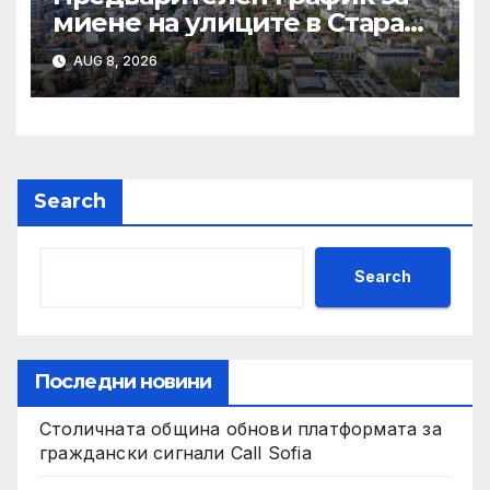
миене на улиците в Стара
Загора за периода от
AUG 8, 2026
10.08.2026 до 14.08.2026 г.
Search
Search
Последни новини
Столичната община обнови платформата за
граждански сигнали Call Sofia