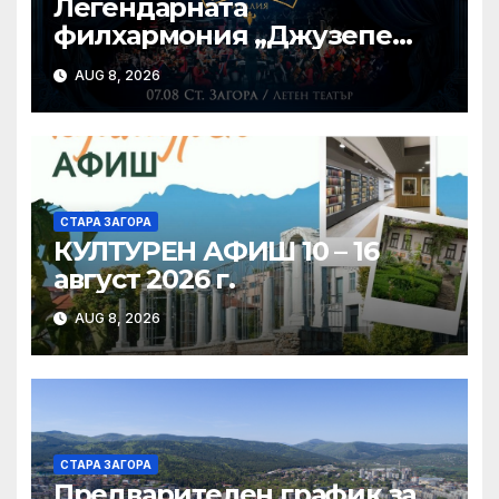
Легендарната
филхармония „Джузепе
Верди“ от Салерно с
AUG 8, 2026
концерт под звездите тази
вечер в Летен татър – Стара
Загора
СТАРА ЗАГОРА
КУЛТУРЕН АФИШ 10 – 16
август 2026 г.
AUG 8, 2026
СТАРА ЗАГОРА
Предварителен график за