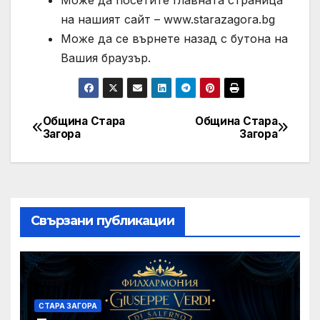
Може да посетите главната страница
на нашият сайт – www.starazagora.bg
Може да се върнете назад с бутона на
Вашия браузър.
Община Стара
Община Стара
Post
Загора
Загора
navigation
Свързани публикации
СТАРА ЗАГОРА