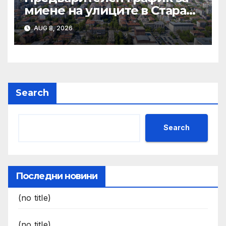
миене на улиците в Стара
Загора за периода от
AUG 8, 2026
10.08.2026 до 14.08.2026 г.
Search
Search
Последни новини
(no title)
(no title)