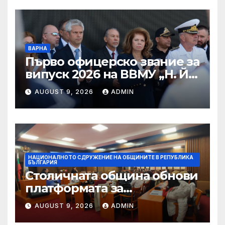
ВАРНА
Първо офицерско звание за
випуск 2026 на ВВМУ „Н. Й.
Вапцаров“
AUGUST 9, 2026
ADMIN
НАЦИОНАЛНОТО СДРУЖЕНИЕ НА ОБЩИНИТЕ В РЕПУБЛИКА
БЪЛГАРИЯ
Столичната община обнови
платформата за
граждански сигнали Call
AUGUST 9, 2026
ADMIN
Sofia