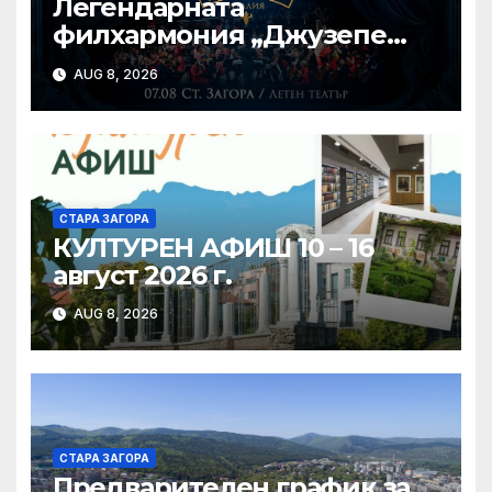
Легендарната
филхармония „Джузепе
Верди“ от Салерно с
AUG 8, 2026
концерт под звездите тази
вечер в Летен татър – Стара
Загора
СТАРА ЗАГОРА
КУЛТУРЕН АФИШ 10 – 16
август 2026 г.
AUG 8, 2026
СТАРА ЗАГОРА
Предварителен график за