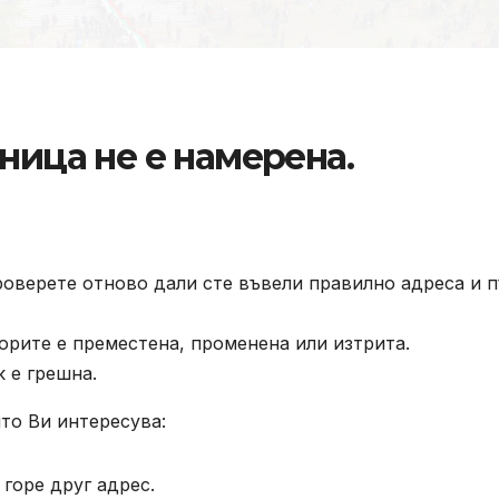
ница не е намерена.
роверете отново дали сте въвели правилно адреса и п
орите е преместена, променена или изтрита.
к е грешна.
то Ви интересува:
горе друг адрес.