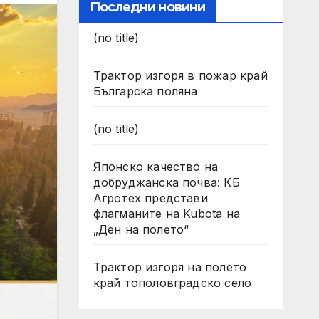
Последни новини
(no title)
Трактор изгоря в пожар край
Българска поляна
(no title)
Японско качество на
добруджанска почва: КБ
Агротех представи
флагманите на Kubota на
„Ден на полето“
Трактор изгоря на полето
край тополовградско село