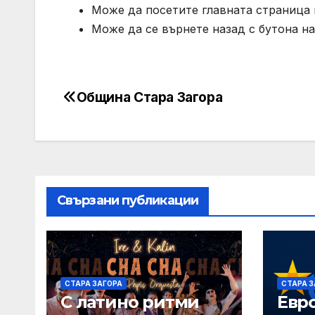
Може да посетите главната страница н
Може да се върнете назад с бутона на
Община Стара Загора
Post
navigation
Свързани публикации
СТАРА ЗАГОРА
СТАРА З
С латино ритми
Евр