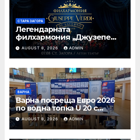
СТАРА ЗАГОРА
Легендарната
филхармония „Джузепе
Верди“ от Салерно с
AUGUST 8, 2026
ADMIN
концерт под звездите тази
вечер в Летен татър – Стара
Загора
ВАРНА
Варна посреща Евро 2026
по водна топка U 20 с
отлични условия на
AUGUST 8, 2026
ADMIN
състезателните басейни