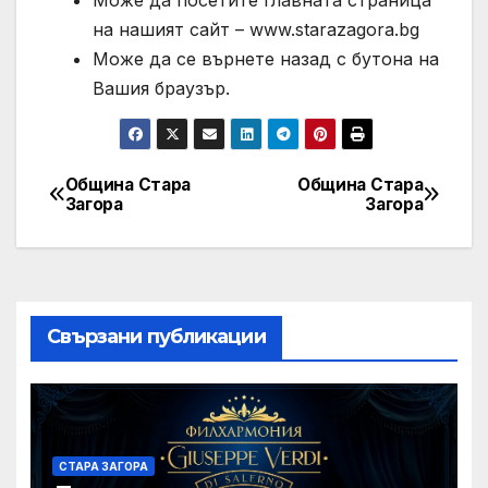
Може да посетите главната страница
на нашият сайт – www.starazagora.bg
Може да се върнете назад с бутона на
Вашия браузър.
Община Стара
Община Стара
Post
Загора
Загора
navigation
Свързани публикации
СТАРА ЗАГОРА