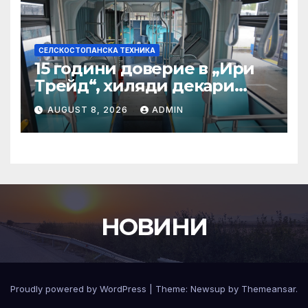
СЕЛСКОСТОПАНСКА ТЕХНИКА
15 години доверие в „Ири
Трейд“, хиляди декари
успех – историята на
AUGUST 8, 2026
ADMIN
Мартин Богдановски
НОВИНИ
Proudly powered by WordPress
|
Theme:
Newsup
by
Themeansar
.