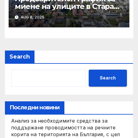
миене на улиците в Стара
Загора за периода от
AUG 8, 2026
10.08.2026 до 14.08.2026 г.
Search
Search
Последни новини
Анализ за необходимите средства за
поддържане проводимостта на речните
корита на територията на България, с цел