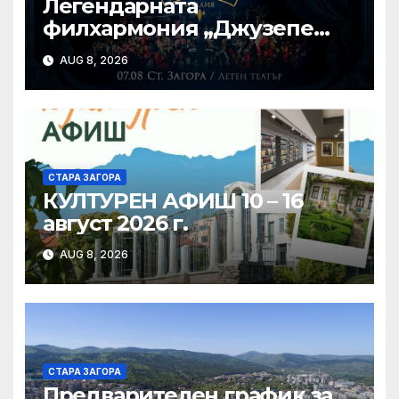
Легендарната
филхармония „Джузепе
Верди“ от Салерно с
AUG 8, 2026
концерт под звездите тази
вечер в Летен татър – Стара
Загора
СТАРА ЗАГОРА
КУЛТУРЕН АФИШ 10 – 16
август 2026 г.
AUG 8, 2026
СТАРА ЗАГОРА
Предварителен график за