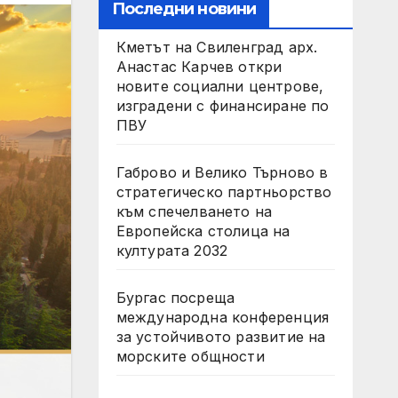
Последни новини
Кметът на Свиленград арх.
Анастас Карчев откри
новите социални центрове,
изградени с финансиране по
ПВУ
Габрово и Велико Търново в
стратегическо партньорство
към спечелването на
Европейска столица на
културата 2032
Бургас посреща
международна конференция
за устойчивото развитие на
морските общности