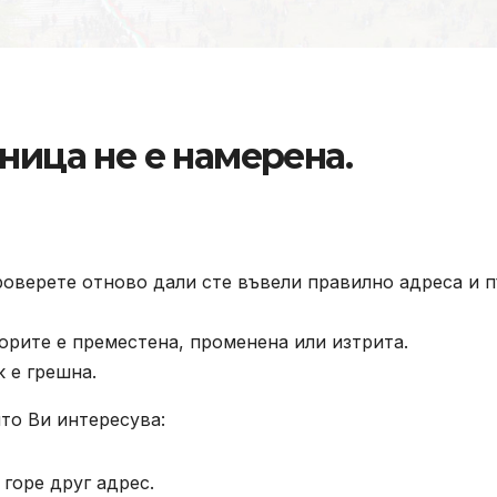
ница не е намерена.
роверете отново дали сте въвели правилно адреса и п
орите е преместена, променена или изтрита.
к е грешна.
то Ви интересува:
горе друг адрес.