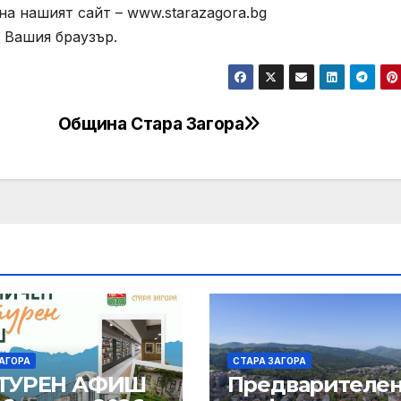
а нашият сайт – www.starazagora.bg
 Вашия браузър.
Община Стара Загора
АГОРА
СТАРА ЗАГОРА
ТУРЕН АФИШ
Предварителе