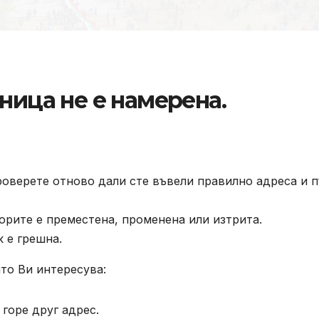
ница не е намерена.
роверете отново дали сте въвели правилно адреса и п
орите е преместена, променена или изтрита.
к е грешна.
то Ви интересува:
горе друг адрес.