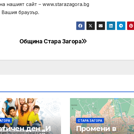
а нашият сайт – www.starazagora.bg
 Вашия браузър.
Община Стара Загора
АГОРА
СТАРА ЗАГОРА
атичен ден „И
Промени в