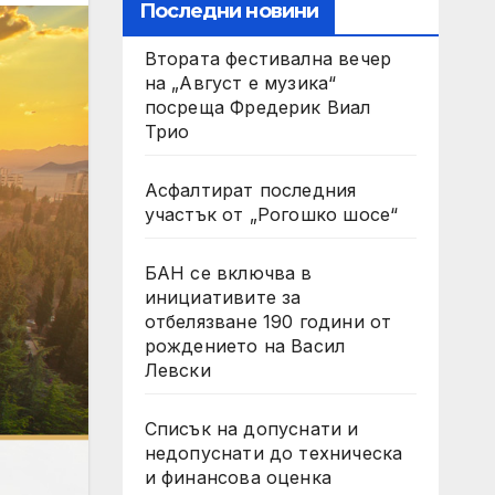
Последни новини
Втората фестивална вечер
на „Август е музика“
посреща Фредерик Виал
Трио
Асфалтират последния
участък от „Рогошко шосе“
БАН се включва в
инициативите за
отбелязване 190 години от
рождението на Васил
Левски
Списък на допуснати и
недопуснати до техническа
и финансова оценка