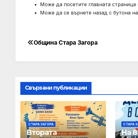
Може да посетите главната страница н
Може да се върнете назад с бутона на
Община Стара Загора
Post
navigation
Свързани публикации
СТАРА ЗАГОРА
СТАРА З
Втората
На 8