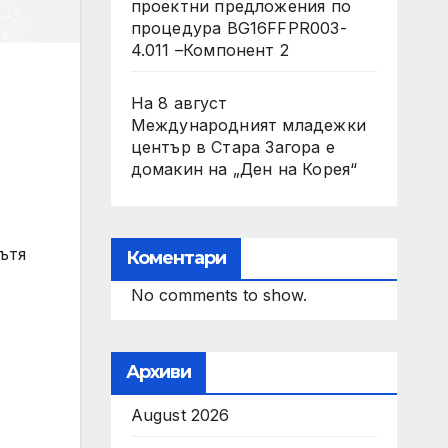
проектни предложения по
процедура BG16FFPR003-
4.011 –Компонент 2
На 8 август
Международният младежки
център в Стара Загора е
домакин на „Ден на Корея“
ътя
Коментари
No comments to show.
Архиви
August 2026