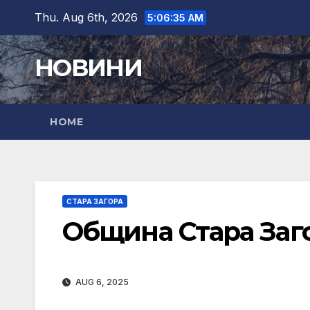
Skip
Thu. Aug 6th, 2026
5:06:37 AM
to
content
НОВИНИ
HOME
СТАРА ЗАГОРА
Община Стара Заг
AUG 6, 2025