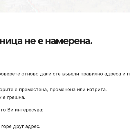
ница не е намерена.
роверете отново дали сте въвели правилно адреса и п
орите е преместена, променена или изтрита.
к е грешна.
то Ви интересува:
горе друг адрес.