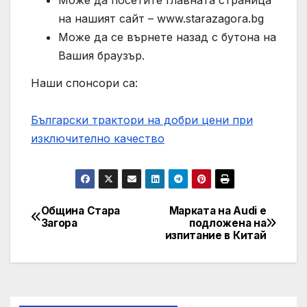
Може да посетите главната страница
на нашият сайт – www.starazagora.bg
Може да се върнете назад с бутона на
Вашия браузър.
Наши спонсори са:
Български трактори на добри цени при
изключително качество
Община Стара
Марката на Audi е
Post
Загора
подложена на
изпитание в Китай
navigation