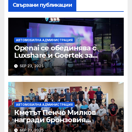
Свързани публикации
АВТОМОБИЛНА АДМИНИСТРАЦИЯ
Openai се обединява с
Luxshare и Goertek за
разработване на ново AI
SEP 23, 2025
устройство · Technode
АВТОМОБИЛНА АДМИНИСТРАЦИЯ
Кметът Пенчо Милков
награди бронзовия
медалист от Световното по
SEP 23, 2025