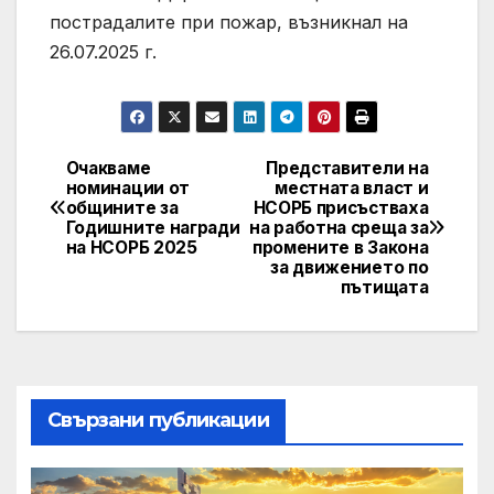
пострадалите при пожар, възникнал на
26.07.2025 г.
Очакваме
Представители на
Post
номинации от
местната власт и
общините за
НСОРБ присъстваха
navigation
Годишните награди
на работна среща за
на НСОРБ 2025
промените в Закона
за движението по
пътищата
Свързани публикации