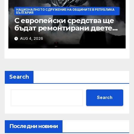
НАЦИОНАЛНОТО СДРУЖЕНИЕ НА ОБЩИНИТЕ В РЕПУБЛИКА
БЪЛГАРИЯ
С европейски средства ще
бъдат ремонтирани двете
най-стари училища в Ямбол
AUG 4, 2026
Search
Search
Последни новини