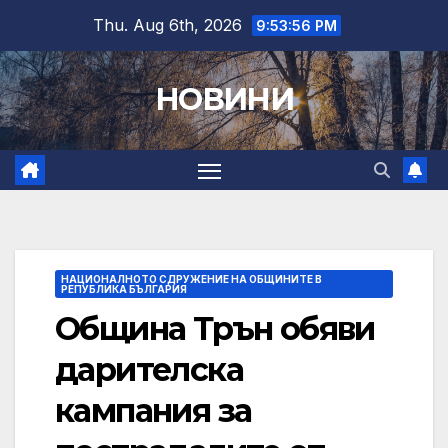
Skip
Thu. Aug 6th, 2026
9:53:57 PM
to
content
НОВИНИ
НАЦИОНАЛНОТО СДРУЖЕНИЕ НА ОБЩИНИТЕ В
РЕПУБЛИКА БЪЛГАРИЯ
Община Трън обяви
дарителска
кампания за