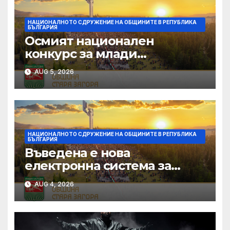
НАЦИОНАЛНОТО СДРУЖЕНИЕ НА ОБЩИНИТЕ В РЕПУБЛИКА
БЪЛГАРИЯ
Осмият национален
конкурс за млади
изпълнители „Дунавски
AUG 5, 2026
звезди“ се подготвя в
Силистра
НАЦИОНАЛНОТО СДРУЖЕНИЕ НА ОБЩИНИТЕ В РЕПУБЛИКА
БЪЛГАРИЯ
Въведена е нова
електронна система за
кандидатстване по
AUG 4, 2026
Национален фонд
„Култура“