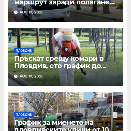
маршрут заради полагане
на топлопровод в район
AUG 10, 2026
„Западен“
ПЛОВДИВ
Пръскат срещу комари в
Пловдив, ето график до
края на август
AUG 10, 2026
ПЛОВДИВ
График за миенето на
пловдивските улици от 10