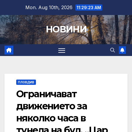
Skip
Mon. Aug 10th, 2026
11:29:24 AM
to
content
НОВИНИ
ПЛОВДИВ
Ограничават
движението за
няколко часа в
тунела на бул. „Цар