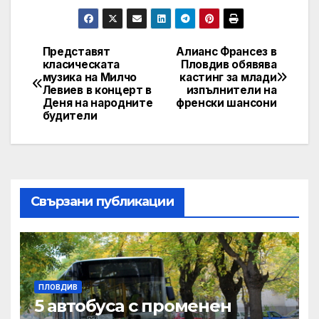
Представят
Алианс Франсез в
Post
класическата
Пловдив обявява
музика на Милчо
кастинг за млади
navigation
Левиев в концерт в
изпълнители на
Деня на народните
френски шансони
будители
Свързани публикации
ПЛОВДИВ
5 автобуса с променен