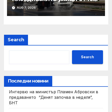
до 14 август
AUG 7, 2026
Search
Search
Последни новини
Интервю на министър Пламен Абровски в
предаването “Денят започва в неделя”,
БНТ