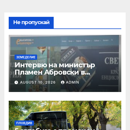
Не пропускай
ЗЕМЕДЕЛИЕ
Интервю на министър
Пламен Абровски в
предаването “Денят
AUGUST 10, 2026
ADMIN
започва в неделя”, БНТ
ПЛОВДИВ