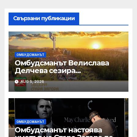
Свързани публикации
ОМБУДСМАНЪТ
Омбудсманът Велислава
Делчева сезира
Конституционния съд за
AUG 5, 2026
„замразяването“ на
минималната работна
заплата и промените в
отчитането на трудовия
стаж
ОМБУДСМАНЪТ
Омбудсманът настоява