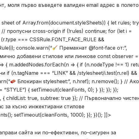
т, моля първо въведете валиден email адрес в полето
 sheet of Array.from(document.styleSheets)) { let rules; try
 // пропусни cross-origin if (!rules) continue; for (let i =
[i]; if (r.type === CSSRule.FONT_FACE_RULE &&
Rule(i); console.warn(“
Премахнат @font-face от:”,
а динамично добавени стилове или линкове const observer 
> { m.addedNodes.forEach(n => { if (n.nodeType !== 1) ret
 if (n.tagName === “LINK” && /stylesheet/i.test(n.rel) &&
arn(“
Блокиран stylesheet:”, n.href); n.remove(); } // Ак
STYLE”) { setTimeout(cleanFonts, 0); } }); }); });
childList: true, subtree: true }); // Първоначално чисте
пас за късно инжектирани стилове
ts(); setTimeout(cleanFonts, 1000); }); })(); ]]>
аправи сайта ни по–ефективен, по–сигурен за