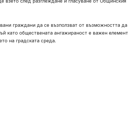
е взето след разглеждане и гласуване от Общинския
вани граждани да се възползват от възможността да
тъй като обществената ангажираност е важен елемент
ето на градската среда.