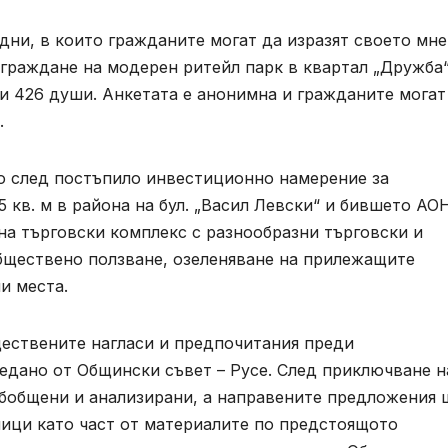
дни, в които гражданите могат да изразят своето мн
граждане на модерен ритейл парк в квартал „Дружба“
и 426 души. Анкетата е анонимна и гражданите могат
.
 след постъпило инвестиционно намерение за
 кв. м в района на бул. „Васил Левски“ и бившето АО
а търговски комплекс с разнообразни търговски и
бществено ползване, озеленяване на прилежащите
и места.
ществените нагласи и предпочитания преди
едано от Общински съвет – Русе. След приключване н
обобщени и анализирани, а направените предложения 
ици като част от материалите по предстоящото