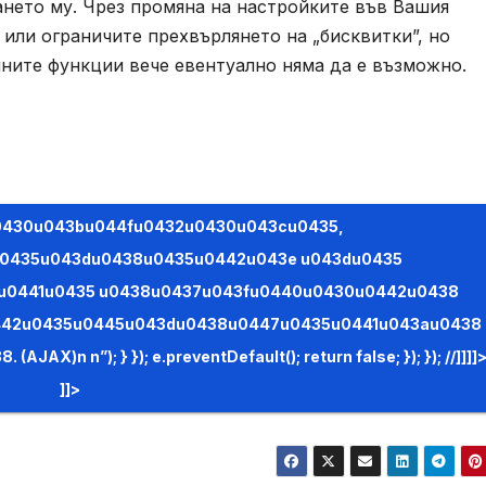
ването му. Чрез промяна на настройките във Вашия
или ограничите прехвърлянето на „бисквитки”, но
йните функции вече евентуално няма да е възможно.
0435u043du0438u0435u0442u043e u043du0435
 u0441u0435 u0438u0437u043fu0440u0430u0442u0438
442u0435u0445u043du0438u0447u0435u0441u043au0438
false; }); }); //]]]]>
]]>