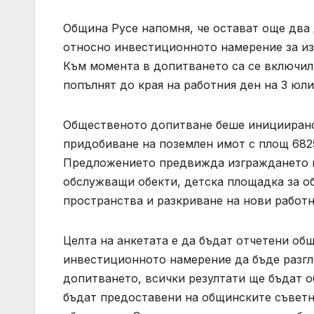
Община Русе напомня, че остават още два 
относно инвестиционното намерение за из
Към момента в допитването са се включил
попълнят до края на работния ден на 3 юли
Общественото допитване беше инициирано
придобиване на поземлен имот с площ 6825
Предложението предвижда изграждането н
обслужващи обекти, детска площадка за о
пространства и разкриване на нови работн
Целта на анкетата е да бъдат отчетени об
инвестиционното намерение да бъде разгл
допитването, всички резултати ще бъдат 
бъдат предоставени на общинските съветн