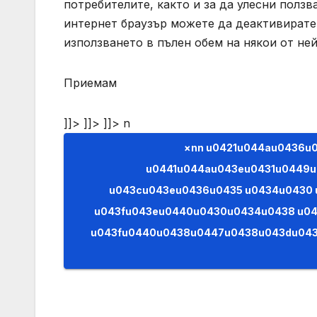
потребителите, както и за да улесни полз
интернет браузър можете да деактивирате 
използването в пълен обем на някои от не
Приемам
]]> ]]> ]]>
n
×nn u0421u044au0436u0430u043bu044fu0432u0430u043cu0435,
u0441u044au043eu0431u0449u
u043cu043eu0436u0435 u0434u0430
u043fu043eu0440u0430u0434u0438 u0
u043fu0440u0438u0447u0438u043du0438. (AJAX)n n”); } }); e.preventDefault(); return 