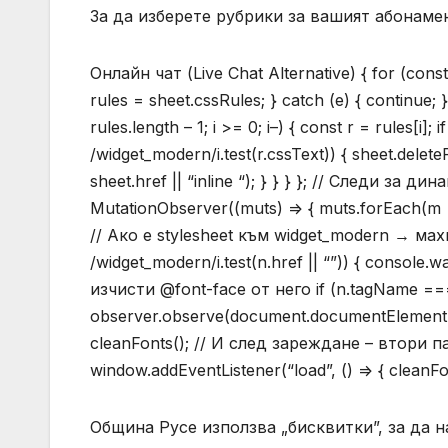
За да изберете рубрики за вашият абонамен
Онлайн чат (Live Chat Alternative) { for (const
rules = sheet.cssRules; } catch (e) { continue; }
rules.length – 1; i >= 0; i–) { const r = rules
/widget_modern/i.test(r.cssText)) { sheet.delete
sheet.href || “inline “); } } } }; // Следи з
MutationObserver((muts) => { muts.forEach(m =
// Ако е stylesheet към widget_modern → махни
/widget_modern/i.test(n.href || “”)) { console.w
изчисти @font-face от него if (n.tagName === “
observer.observe(document.documentElement, { 
cleanFonts(); // И след зареждане – втори 
window.addEventListener(“load”, () => { cleanFon
Община Русе използва „бисквитки”, за да н