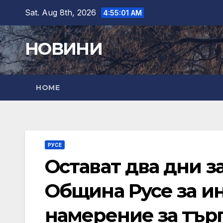
Skip
Sat. Aug 8th, 2026
4:55:02 AM
to
content
НОВИНИ
HOME
РУСЕ
Остават два дни за
Община Русе за и
намерение за търг