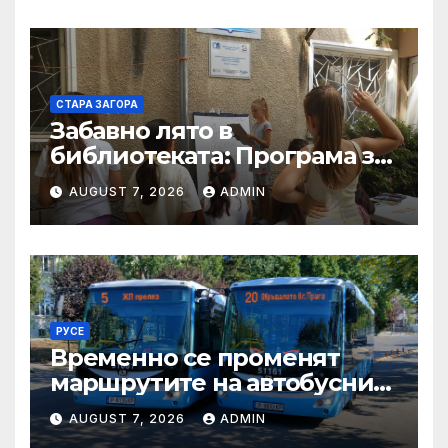
доставчици от ЕИП,
включително и по Revolut
СТАРА ЗАГОРА
Забавно лято в
библиотекатa: Програма за
периода 10.08.2026 –
AUGUST 7, 2026
ADMIN
14.08.2026
РУСЕ
Временно се променят
маршрутите на автобусни
линии № 5 и № 20 заради
AUGUST 7, 2026
ADMIN
строително-ремонтни