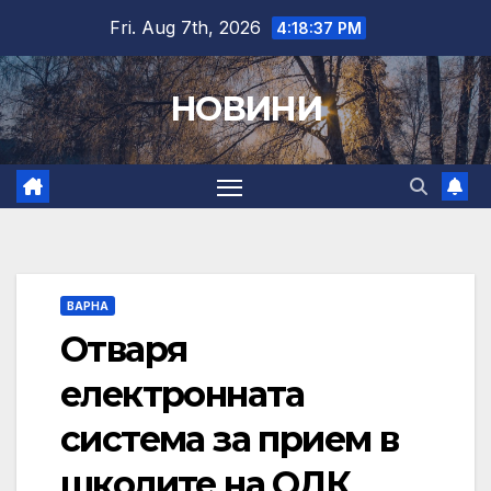
Skip
Fri. Aug 7th, 2026
4:18:38 PM
to
content
НОВИНИ
ВАРНА
Отваря
електронната
система за прием в
школите на ОДК