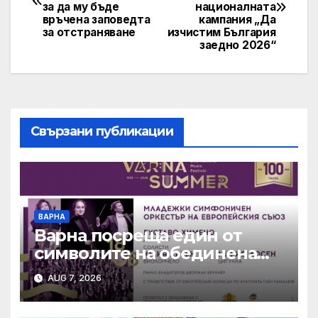
navigation
за да му бъде
националната
връчена заповедта
кампания „Да
за отстраняване
изчистим България
заедно 2026“
Свързани публикации
ВАРНА
Варна посреща един от
символите на обединена
Европа
AUG 7, 2026