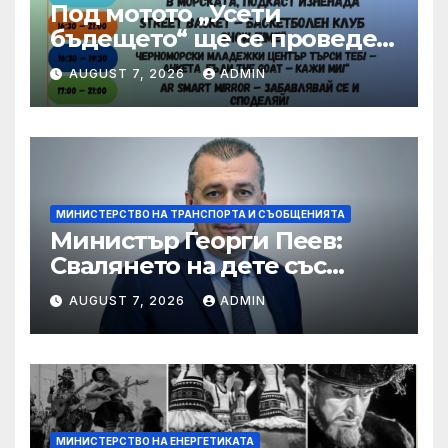
Под мотото „Усети
бъдещето“ ще се проведе
шестото издание на
AUGUST 7, 2026
ADMIN
фестивала OPEN
BUZLUDZHA
МИНИСТЕРСТВО НА ТРАНСПОРТА И СЪОБЩЕНИЯТА
Министър Георги Пеев:
Свалянето на дете със
специални потребности от
AUGUST 7, 2026
ADMIN
автобус не е морално и е
неприемливо
МИНИСТЕРСТВО НА ЕНЕРГЕТИКАТА