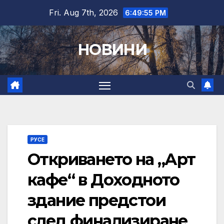
Skip
Fri. Aug 7th, 2026
6:49:56 PM
to
content
НОВИНИ
РУСЕ
Откриването на „Арт
кафе“ в Доходното
здание предстои
след финализиране