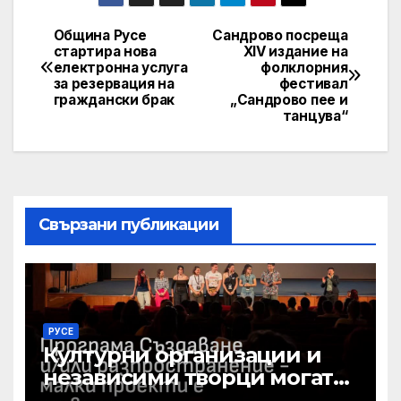
Община Русе
Сандрово посреща
Post
стартира нова
XIV издание на
електронна услуга
фолклорния
navigation
за резервация на
фестивал
граждански брак
„Сандрово пее и
танцува“
Свързани публикации
РУСЕ
Културни организации и
независими творци могат
да получат до 15 000 евро за