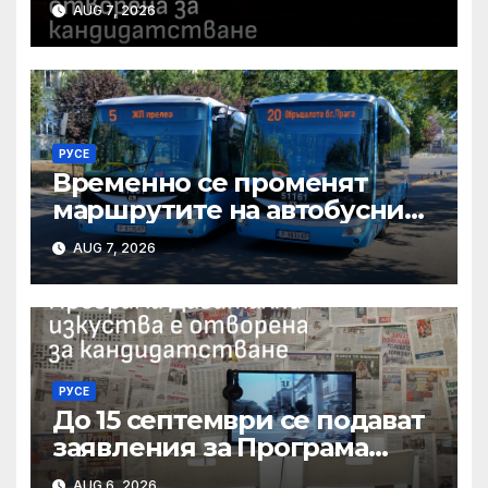
AUG 7, 2026
свои проекти
РУСЕ
Временно се променят
маршрутите на автобусни
линии № 5 и № 20 заради
AUG 7, 2026
строително-ремонтни
дейности
РУСЕ
До 15 септември се подават
заявления за Програма
„Дигитални изкуства“ на
AUG 6, 2026