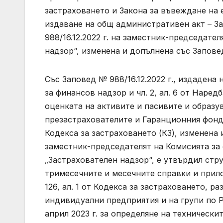
застраховането и Закона за въвеждане на 
издаване на общ административен акт – З
988/16.12.2022 г. на заместник-председат
надзор“, изменена и допълнена със Заповед 
Със Заповед № 988/16.12.2022 г., издадена на
за финансов надзор и чл. 2, ал. 6 от Наредб
оценката на активите и пасивите и образу
презастрахователите и Гаранционния фонд, във
Кодекса за застраховането (КЗ), изменена 
заместник-председателят на Комисията за
„Застрахователен надзор“, е утвърдил стр
тримесечните и месечните справки и прило
126, ал. 1 от Кодекса за застраховането, р
индивидуални предприятия и на групи по Р
април 2023 г. за определяне на технически