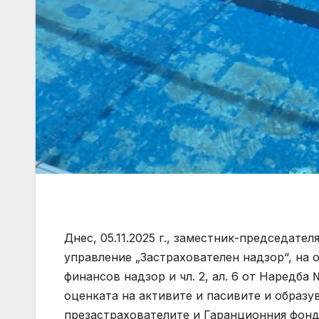
Днес, 05.11.2025 г., заместник-председате
управление „Застрахователен надзор“, на осн
финансов надзор и чл. 2, ал. 6 от Наредба №
оценката на активите и пасивите и образу
презастрахователите и Гаранционния фонд, във