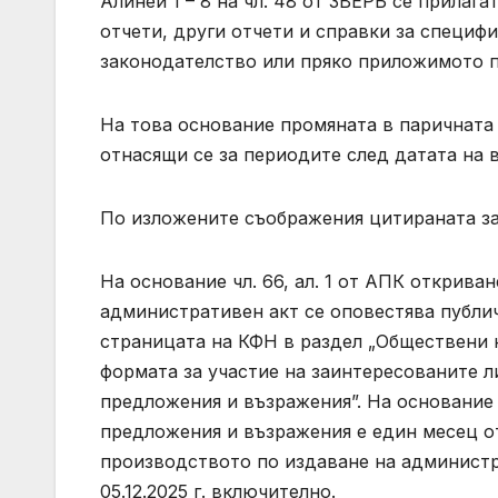
Алинеи 1 – 8 на чл. 48 от ЗВЕРБ се прила
отчети, други отчети и справки за специфи
законодателство или пряко приложимото п
На това основание промяната в паричната 
отнасящи се за периодите след датата на 
По изложените съображения цитираната за
На основание чл. 66, ал. 1 от АПК открив
административен акт се оповестява публич
страницата на КФН в раздел „Обществени кон
формата за участие на заинтересованите л
предложения и възражения”. На основание ч
предложения и възражения е един месец от
производството по издаване на администр
05.12.2025 г. включително.