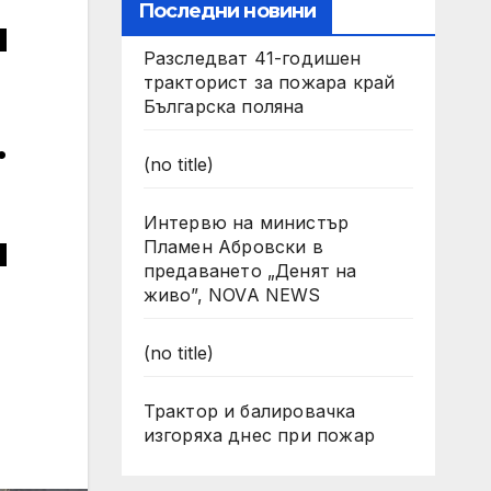
Последни новини
н
Разследват 41-годишен
тракторист за пожара край
Българска поляна
.
(no title)
Интервю на министър
н
Пламен Абровски в
предаването „Денят на
живо”, NOVA NEWS
(no title)
Трактор и балировачка
изгоряха днес при пожар