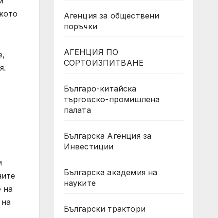
и
ското
Агенция за обществени
поръчки
АГЕНЦИЯ ПО
е,
СОРТОИЗПИТВАНЕ
я.
Българо-китайска
търговско-промишлена
палата
Българска Агенция за
Инвестиции
и
Българска академия на
ните
науките
 на
 на
Български трактори