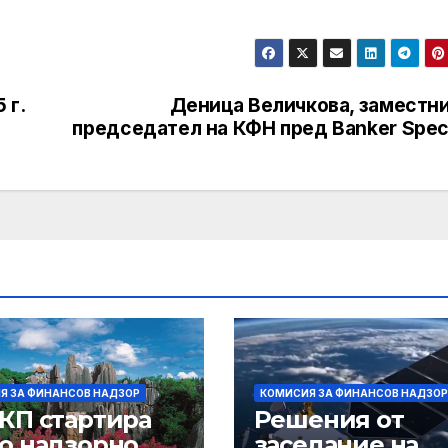
 г.
Деница Величкова, заместни
председател на КФН пред Banker Spec
Я ЗА ФИНАНСОВ НАДЗОР
КОМИСИЯ ЗА ФИНАНСОВ НАДЗОР
КП стартира
Решения от
о надзорно
заседание на