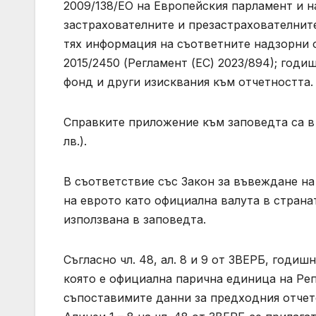
2009/138/ЕО на Европейския парламент и н
застрахователните и презастрахователнит
тях информация на съответните надзорни о
2015/2450 (Регламент (ЕС) 2023/894); год
фонд и други изисквания към отчетността.
Справките приложение към заповедта са в м
лв.).
В съответствие със Закон за въвеждане н
на еврото като официална валута в страна
използвана в заповедта.
Съгласно чл. 48, ал. 8 и 9 от ЗВЕРБ, годи
която е официална парична единица на Реп
съпоставимите данни за предходния отчет