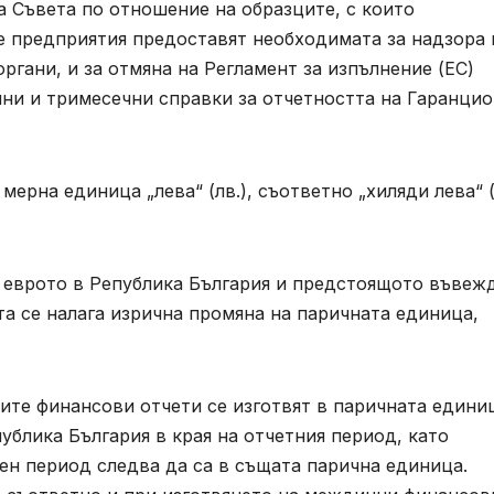
а Съвета по отношение на образците, с които
е предприятия предоставят необходимата за надзора 
ргани, и за отмяна на Регламент за изпълнение (ЕС)
ишни и тримесечни справки за отчетността на Гаранци
ерна единица „лева“ (лв.), съответно „хиляди лева“ (
а еврото в Република България и предстоящото въвеж
та се налага изрична промяна на паричната единица,
шните финансови отчети се изготвят в паричната едини
ублика България в края на отчетния период, като
ен период следва да са в същата парична единица.