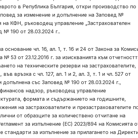
еврото в Република България, откри производство по
аповед за изменение и допълнение на Заповед №
еля на КФН, ръководещ управление „Застрахователен
№ 190 от 28.03.2024 г..
 основание чл. 16, ал. 1, т. 16 и 24 от Закона за Комис
а № 53 от 23.12.2016 г. за изискванията към отчетностт
ването на техническите резерви на застрахователите,
 връзка с чл. 127, ал. 1 и 2, ал. 3, т. 1 и чл. 527 от
и допълнена със Заповед № 190 от 28.03.2024 г.,
 финансов надзор, ръководещ управление
уктурата, формата и съдържанието на годишните,
жения на застрахователите и презастрахователите по
азлични от образците за количествено отчитане на
егламент за изпълнение (ЕС) 2023/894 на Комисията о
те стандарти за изпълнение за прилагането на Директ