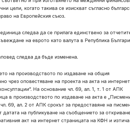
гат съответно и при изготвянето на междинни финансов
чни цели, когато такива се изискват съгласно българ
раво на Европейския съюз.
единица следва да се прилага единствено за отчетит
въвеждане на еврото като валута в Република Българи
повед следва да бъде изменена.
ането на производството по издаване на общия
но чрез оповестяване на проекта на акта на интернет
султации”. На основание чл. 69, ал. 1, т. 1 от АПК
ица в производството по издаване на акта е „Писмен
л. 69, ал. 2 от АПК срокът за предоставяне на писме
 датата на публикуване на съобщението за откриване
ативния акт на интернет страницата на КФН и изтича