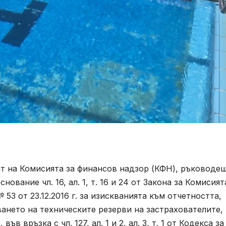
лят на Комисията за финансов надзор (КФН), ръководе
ование чл. 16, ал. 1, т. 16 и 24 от Закона за Комисият
 53 от 23.12.2016 г. за изискванията към отчетността,
ването на техническите резерви на застрахователите,
 връзка с чл. 127, ал. 1 и 2, ал. 3, т. 1 от Кодекса за